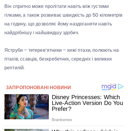
Він спритно може пролітати навіть між густими
гілками, а також розвиває швидкість до 50 кілометрів
на годину, що дозволяє йому наздоганяти навіть
найдрібнішу і найшвидшу здобич.
Яструби – тетерев’ятники – хижі птахи, полюють на
птахів, ссавців, безхребетних, середніх і великих
рептилій.