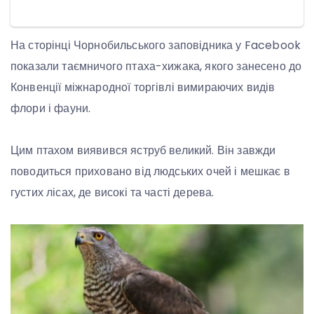
На сторінці Чорнобильського заповідника у Facebook
показали таємничого птаха-хижака, якого занесено до
Конвенції міжнародної торгівлі вимираючих видів
флори і фауни.
Цим птахом виявився яструб великий. Він завжди
поводиться приховано від людських очей і мешкає в
густих лісах, де високі та часті дерева.