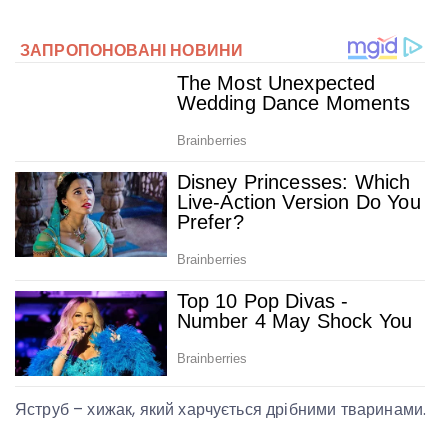
Яструб – хижак, який харчується дрібними тваринами.