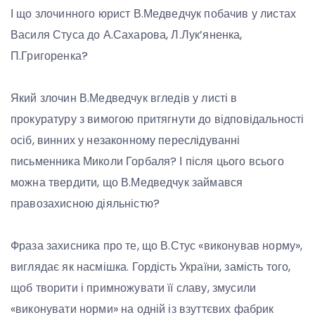
І що злочинного юрист В.Медведчук побачив у листах
Василя Стуса до А.Сахарова, Л.Лук’яненка,
П.Григоренка?
Який злочин В.Медведчук вгледів у листі в
прокуратуру з вимогою притягнути до відповідальності
осіб, винних у незаконному переслідуванні
письменника Миколи Горбаля? І після цього всього
можна твердити, що В.Медведчук займався
правозахисною діяльністю?
Фраза захисника про те, що В.Стус «виконував норму»,
виглядає як насмішка. Гордість України, замість того,
щоб творити і примножувати її славу, змусили
«виконувати норми» на одній із взуттєвих фабрик