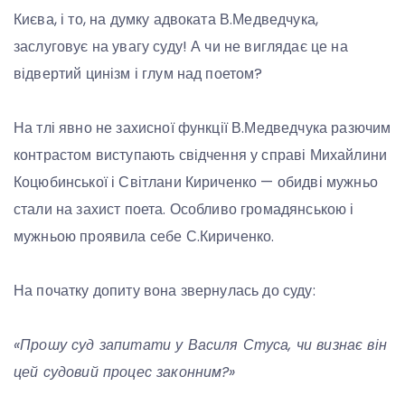
Києва, і то, на думку адвоката В.Медведчука,
заслуговує на увагу суду! А чи не виглядає це на
відвертий цинізм і глум над поетом?
На тлі явно не захисної функції В.Медведчука разючим
контрастом виступають свідчення у справі Михайлини
Коцюбинської і Світлани Кириченко — обидві мужньо
стали на захист поета. Особливо громадянською і
мужньою проявила себе С.Кириченко.
На початку допиту вона звернулась до суду:
«Прошу суд запитати у Василя Стуса, чи визнає він
цей судовий процес законним?»