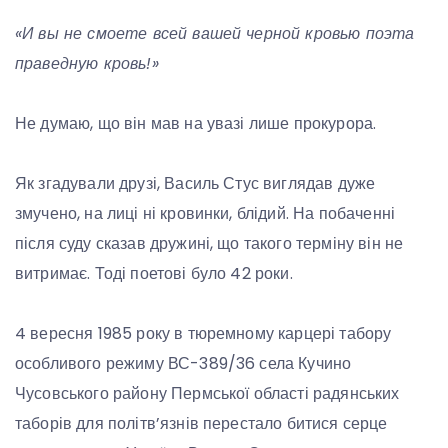
«И вы не смоете всей вашей черной кровью поэта
праведную кровь!»
Не думаю, що він мав на увазі лише прокурора.
Як згадували друзі, Василь Стус виглядав дуже
змучено, на лиці ні кровинки, блідий. На побаченні
після суду сказав дружині, що такого терміну він не
витримає. Тоді поетові було 42 роки.
4 вересня 1985 року в тюремному карцері табору
особливого режиму ВС-389/36 села Кучино
Чусовського району Пермської області радянських
таборів для політв’язнів перестало битися серце