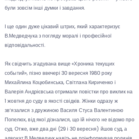
були зовсім інші думки і завдання.
І ще один дуже цікавий штрих, який характеризує
В.Медведчука з погляду моралі і професійної
відповідальності.
Як свідчить згадувана вище «Хроника текущих
событий», пізно ввечері 30 вересня 1980 року
Михайлина Коцюбинська, Світлана Кириченко і
Валерія Андрієвська отримали повістки про виклик на
1 жовтня до суду в якості свідків. Жінки одразу ж
зв’язалися з дружиною Василя Стуса Валентиною
Попелюх, від якої дізналися, що їй нічого не відомо про
суд. Отже, вже два дні (29 і 30 вересня) йшов суд, а
адвокат В.Медведчук навіть не поінформував родичів,