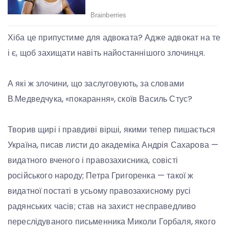
Хіба це припустиме для адвоката? Адже адвокат на те
і є, щоб захищати навіть найостаннішого злочинця.
А які ж злочини, що заслуговують, за словами
В.Медведчука, «покарання», скоїв Василь Стус?
Творив щирі і правдиві вірші, якими тепер пишається
Україна, писав листи до академіка Андрія Сахарова —
видатного вченого і правозахисника, совісті
російського народу; Петра Григоренка — такої ж
видатної постаті в усьому правозахисному русі
радянських часів; став на захист несправедливо
переслідуваного письменника Миколи Горбаля, якого