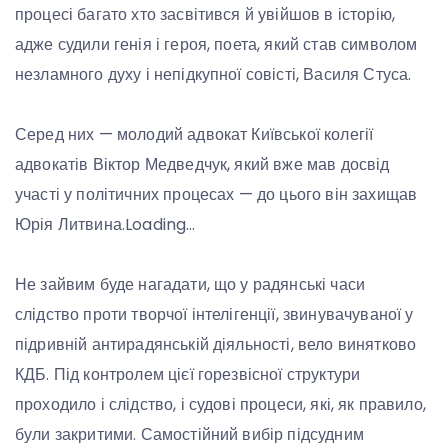
процесі багато хто засвітився й увійшов в історію,
адже судили генія і героя, поета, який став символом
незламного духу і непідкупної совісті, Василя Стуса.
Серед них — молодий адвокат Київської колегії
адвокатів Віктор Медведчук, який вже мав досвід
участі у політичних процесах — до цього він захищав
Юрія Литвина.Loading…
Не зайвим буде нагадати, що у радянські часи
слідство проти творчої інтелігенції, звинувачуваної у
підривній антирадянській діяльності, вело винятково
КДБ. Під контролем цієї горезвісної структури
проходило і слідство, і судові процеси, які, як правило,
були закритими. Самостійний вибір підсудним