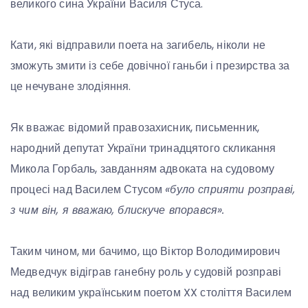
великого сина України Василя Стуса.
Кати, які відправили поета на загибель, ніколи не
зможуть змити із себе довічної ганьби і презирства за
це нечуване злодіяння.
Як вважає відомий правозахисник, письменник,
народний депутат України тринадцятого скликання
Микола Горбаль, завданням адвоката на судовому
процесі над Василем Стусом
«було сприяти розправі,
з чим він, я вважаю, блискуче впорався».
Таким чином, ми бачимо, що Віктор Володимирович
Медведчук відіграв ганебну роль у судовій розправі
над великим українським поетом XX століття Василем