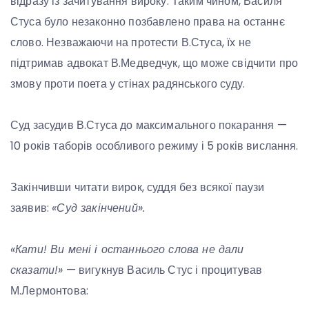
відразу із зачитування вироку. Таким чином, Василя
Стуса було незаконно позбавлено права на останнє
слово. Незважаючи на протести В.Стуса, їх не
підтримав адвокат В.Медведчук, що може свідчити про
змову проти поета у стінах радянського суду.
Суд засудив В.Стуса до максимального покарання —
10 років таборів особливого режиму і 5 років вислання.
Закінчивши читати вирок, суддя без всякої паузи
заявив:
«Суд закінчений».
«Кати! Ви мені і останнього слова не дали
сказати!»
— вигукнув Василь Стус і процитував
М.Лермонтова: