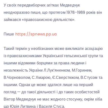
У своїх передвиборчих агітках Медведчук
неодноразово пише, що протягом 1978-1989 років він
займався «правозахисною діяльністю».
Пише
https://spnews.pp.ua
Такий термін у необізнаних може викликати асоціацію
із правозахисниками Української гельсинської групи та
іншими відомими борцями за права людини і
незалежність України Л.Лук’яненком, М.Горинем,
В.Чорноволом, С.Хмарою, Є.Сверстюком, В.Стусом та
іншими. Однак це може здатися лише на перший
погляд — до такої діяльності і до таких особистостей
Віктор Медведчук не має жодного стосунку, окрім хіба
що Юрія Литвина і Василя Стуса.