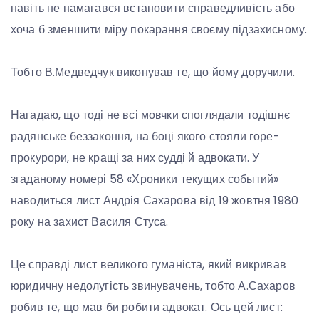
навіть не намагався встановити справедливість або
хоча б зменшити міру покарання своєму підзахисному.
Тобто В.Медведчук виконував те, що йому доручили.
Нагадаю, що тоді не всі мовчки споглядали тодішнє
радянське беззаконня, на боці якого стояли горе-
прокурори, не кращі за них судді й адвокати. У
згаданому номері 58 «Хроники текущих событий»
наводиться лист Андрія Сахарова від 19 жовтня 1980
року на захист Василя Стуса.
Це справді лист великого гуманіста, який викривав
юридичну недолугість звинувачень, тобто А.Сахаров
робив те, що мав би робити адвокат. Ось цей лист: