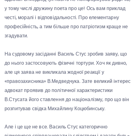
у тому числі дружину поета про це! Ось вам приклад
честі, моралі і відповідальності. Про елементарну
професійність, а тим більше про патріотизм краще не
згадувати.
На судовому засіданні Василь Стус зробив заяву, що
до нього застосовують фізичні тортури. Хоч як дивно,
але ця заява не викликала жодної реакції у
«правозахисника» В.Медведчука. Зате великий інтерес
адвокат проявив до політичної характеристики
В.Стусата його ставлення до націоналізму, про що він
розпитував свідка Михайлину Коцюбинську.
Але і це ще не все. Василь Стус категорично
відмовився співпрацювати із слідством і давати будь-