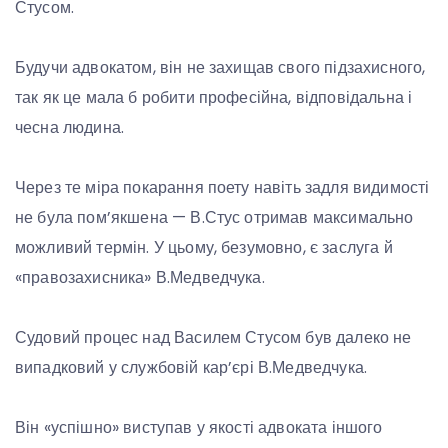
Стусом.
Будучи адвокатом, він не захищав свого підзахисного,
так як це мала б робити професійна, відповідальна і
чесна людина.
Через те міра покарання поету навіть задля видимості
не була пом’якшена — В.Стус отримав максимально
можливий термін. У цьому, безумовно, є заслуга й
«правозахисника» В.Медведчука.
Судовий процес над Василем Стусом був далеко не
випадковий у службовій кар’єрі В.Медведчука.
Він «успішно» виступав у якості адвоката іншого