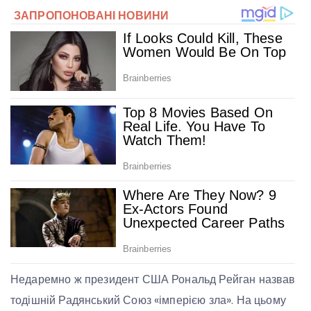
Недаремно ж президент США Рональд Рейган назвав
тодішній Радянський Союз «імперією зла». На цьому