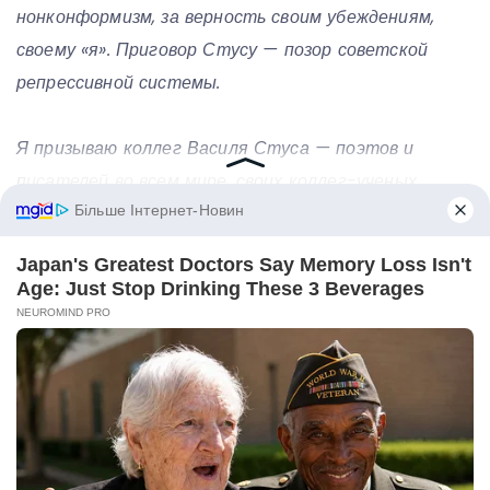
нонконформизм, за верность своим убеждениям,
своему «я». Приговор Стусу — позор советской
репрессивной системы.
Я призываю коллег Василя Стуса — поэтов и
писателей во всем мире, своих коллег-ученых,
«Международную амнистию», всех, кому дороги
человеческое достоинство и справедливость,
выступить в защиту Стуса. Особо я обращаюсь к
участникам мадридского совещания… Приговор
Стусу должен быть отменен, как и приговоры всем
участникам ненасильственного правозащитного
движения».
Чи не вперше увагу до ролі Віктора Медведчука у долі