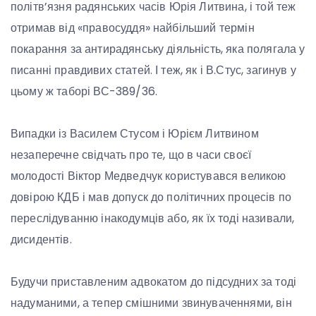
політв’язня радянських часів Юрія Литвина, і той теж
отримав від «правосуддя» найбільший термін
покарання за антирадянську діяльність, яка полягала у
писанні правдивих статей. І теж, як і В.Стус, загинув у
цьому ж таборі ВС-389/36.
Випадки із Василем Стусом і Юрієм Литвином
незаперечне свідчать про те, що в часи своєї
молодості Віктор Медведчук користувався великою
довірою КДБ і мав допуск до політичних процесів по
переслідуванню інакодумців або, як їх тоді називали,
дисидентів.
Будучи приставленим адвокатом до підсудних за тоді
надуманими, а тепер смішними звинуваченнями, він