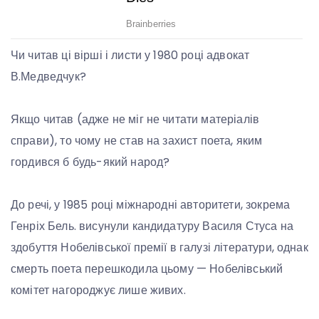
Чи читав ці вірші і листи у 1980 році адвокат
В.Медведчук?
Якщо читав (адже не міг не читати матеріалів
справи), то чому не став на захист поета, яким
гордився б будь-який народ?
До речі, у 1985 році міжнародні авторитети, зокрема
Генріх Бель. висунули кандидатуру Василя Стуса на
здобуття Нобелівської премії в галузі літератури, однак
смерть поета перешкодила цьому — Нобелівський
комітет нагороджує лише живих.