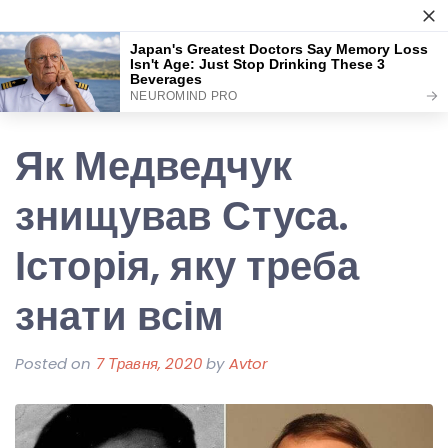
Skip
Аркуш
to
content
Як Медведчук
знищував Стуса.
Історія, яку треба
знати всім
Posted on
7 Травня, 2020
by
Avtor