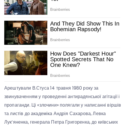
Арештували В.Стуса 14 травня 1980 року за
звинуваченням у проведенні антирадянської агітації і
пропаганди. Ці «злочини» полягали у написанні віршів
та листів до академіка Андрія Сахарова, Левка
Лук’яненка, генерала Петра Григоренка, до київських