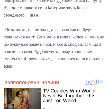
підозрює, що ім’я хлопчика буде починатися на букву
“І”, адже старшого сина Катерини звуть Ілля, а
середнього — Іван.
“Як назвемо, ще не знаю, але точно імя не буде
починатися на “І”. Бо в мене в голові чоловічі імена на
цю букву вже закінчилися. Я все ж сподівалася, що 3-
я дитина в мене буде дівчинка, тому з чоловічим
іменем мені трохи важче”, — зізналася вона в онлайн-
ефірі.