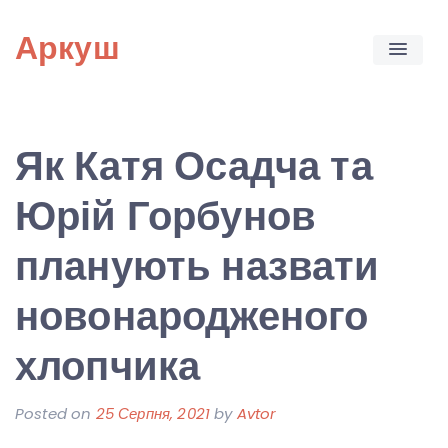
Skip
Аркуш
to
content
Як Катя Осадча та
Юрій Горбунов
планують назвати
новонародженого
хлопчика
Posted on
25 Серпня, 2021
by
Avtor