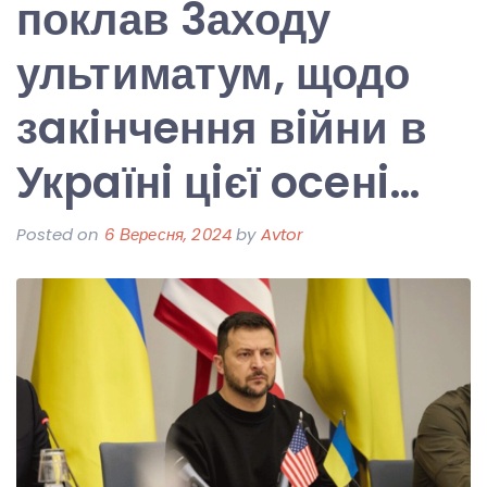
поклав 3аходу
ультиматум, щодо
зaкiнчeння вiйни в
Укpaїнi цiєї oceнi…
Posted on
6 Вересня, 2024
by
Avtor