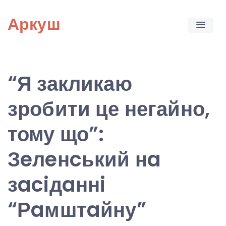
Skip
Аркуш
to
content
“Я закликаю
зробити це негайно,
тому що”:
Зeлeнcький нa
зaciдaннi
“Рaмштaйну”