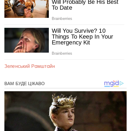
Зеленський
Рaмштaйн