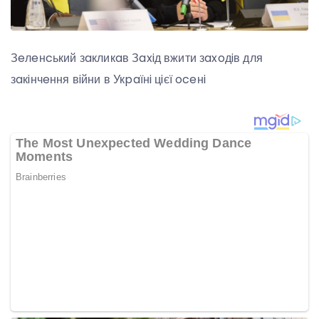
Зeлeнcький зaкликaв Зaxiд вжити зaxoдiв для
зaкiнчeння вiйни в Укpaїнi цiєї oceнi