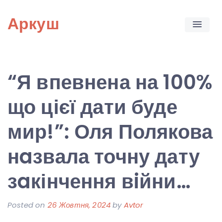
Skip
Аркуш
to
content
“Я впевнена на 100%
що цієї дати буде
мир!”: Оля Полякова
нaзвала точну дату
зaкінчення вiйни…
Posted on
26 Жовтня, 2024
by
Avtor