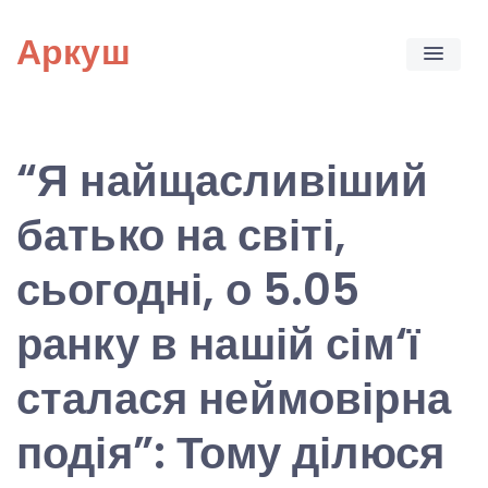
Skip
Аркуш
to
content
“Я найщасливіший
батько на світі,
сьогодні, о 5.05
ранку в нашій сім‘ї
сталася неймовірна
подія”: Тому ділюся