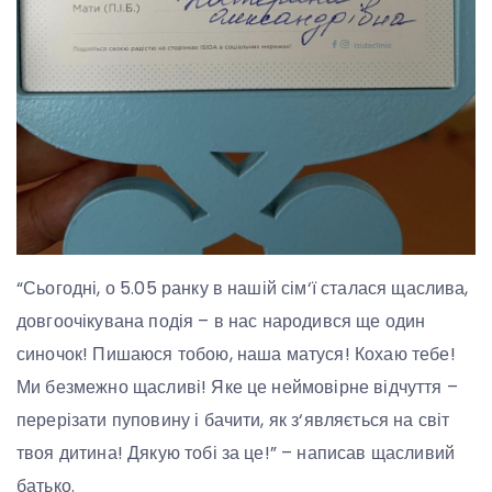
“Сьогодні, о 5.05 ранку в нашій сім‘ї сталася щаслива,
довгоочікувана подія – в нас народився ще один
синочок! Пишаюся тобою, наша матуся! Кохаю тебе!
Ми безмежно щасливі! Яке це неймовірне відчуття –
перерізати пуповину і бачити, як з‘являється на світ
твоя дитина! Дякую тобі за це!” – написав щасливий
батько.