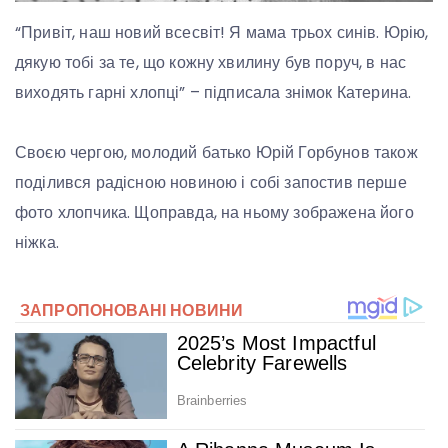
“Привіт, наш новий всесвіт! Я мама трьох синів. Юрію,
дякую тобі за те, що кожну хвилину був поруч, в нас
виходять гарні хлопці” – підписала знімок Катерина.
Своєю чергою, молодий батько Юрій Горбунов також
поділився радісною новиною і собі запостив перше
фото хлопчика. Щоправда, на ньому зображена його
ніжка.