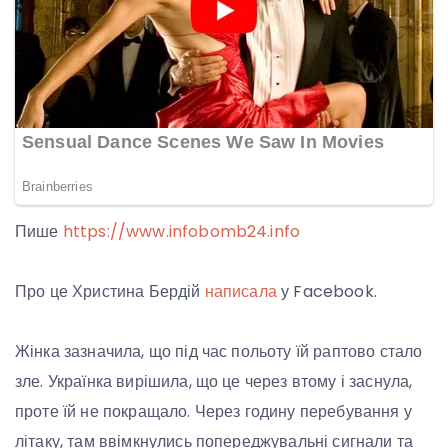
Пише
https://www.infobomb24.info
Про це Христина Бердій
написала
у Facebook.
Жінка зазначила, що під час польоту їй раптово стало
зле. Українка вирішила, що це через втому і заснула,
проте їй не покращало. Через годину перебування у
літаку, там ввімкнулись попереджувальні сигнали та