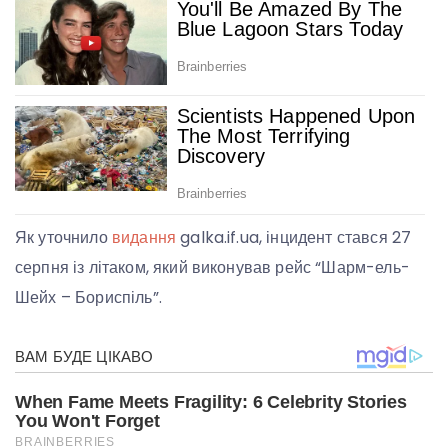
Як уточнило
видання
galka.if.ua, інцидент стався 27
серпня із літаком, який виконував рейс “Шарм-ель-
Шейх – Бориспіль”.