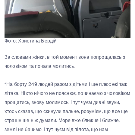
Фото: Христина Бердій
За словами жінки, в той момент вона попрощалась з
чоловіком та почала молитись.
“На борту 249 людей разом з дітьми і ще плюс екіпаж
літака. Ніхто нічого не пояснює, починаємо з чоловіком
прощатись, знову молимось. І тут чуєм дивні звуки,
хтось сказав, що скинули пальне, розумієм, що все ще
страшніше ніж думали. Море вже ближче і ближче,
землі не бачимо. І тут чуєм від пілота, що нам