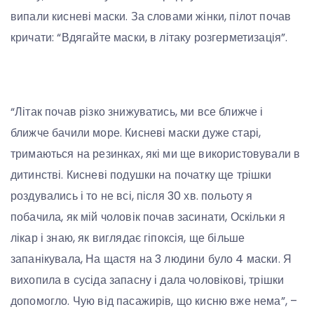
випали кисневі маски. За словами жінки, пілот почав
кричати: “Вдягайте маски, в літаку розгерметизація”.
“Літак почав різко знижуватись, ми все ближче і
ближче бачили море. Кисневі маски дуже старі,
тримаються на резинках, які ми ще використовували в
дитинстві. Кисневі подушки на початку ще трішки
роздувались і то не всі, після 30 хв. польоту я
побачила, як мій чоловік почав засинати, Оскільки я
лікар і знаю, як виглядає гіпоксія, ще більше
запанікувала, На щастя на 3 людини було 4 маски. Я
вихопила в сусіда запасну і дала чоловікові, трішки
допомогло. Чую від пасажирів, що кисню вже нема”, –