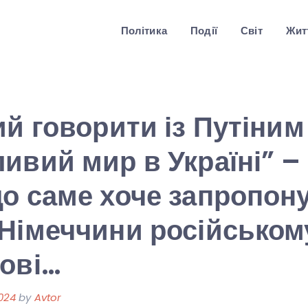
Політика
Події
Світ
Житт
ий говорити із Путіним
ивий мир в Україні” –
о саме хоче запропон
Німеччини російськом
ові…
024
by
Avtor