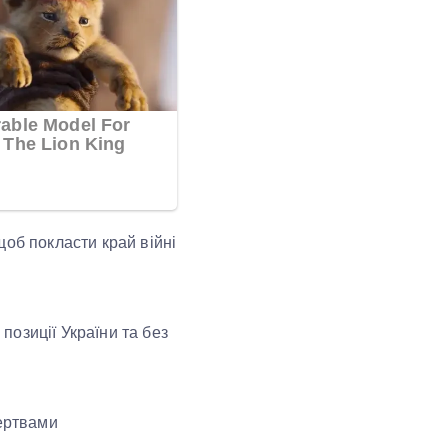
щоб покласти край війні
озиції України та без
жертвами