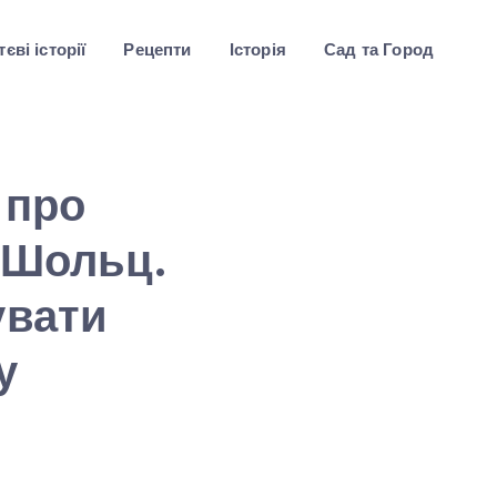
єві історії
Рецепти
Історія
Сад та Город
 про
 Шольц.
увати
у