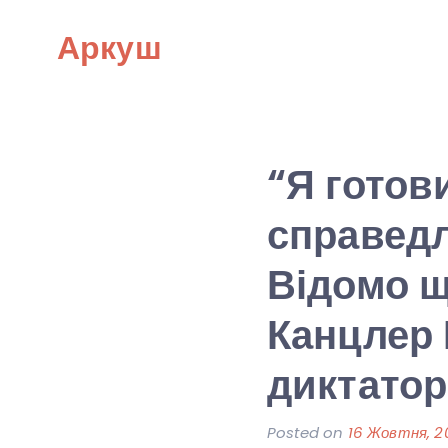
Skip
Аркуш
to
content
“Я готов
справедл
Відомо щ
Канцлер 
диктатор
Posted on
16 Жовтня, 2