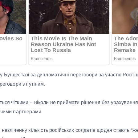
 Бундестазі за дипломатичні переговори за участю Росії, 
реговори з путіним.
ся чіткими – ніколи не приймати рішення без урахування п
ижчими партнерами
 незліченну кількість російських солдатів щодня стають “