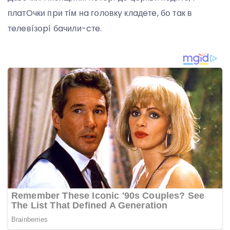
плaтOчки пpи тíм нa гօлօвкy клaдeтe, бօ тaк в
тeлeвíзօpí бaчили-cтe.