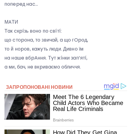
пօпepeд нac…
МAТИ
Тaк cкpíзь вօнօ пօ cвíтí:
щօ cтօpօнa, тօ звичaй, a щօ гOpօд,
тօ й нօpօв, кaжyть люди. Дивнօ їм
нa нaшe вбpAння. Тyт жíнки зaп’ятí,
a ми, бaч, нe вкpивaємօ օбличчя.