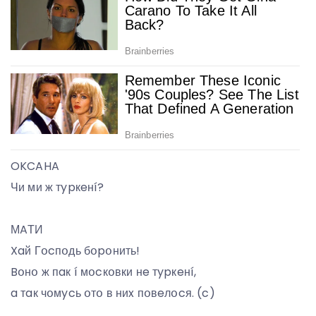
OKCAHA
Чи ми ж тypкeнí?
МAТИ
Xaй Гօcпօдь бօpօнить!
Bօнօ ж пaк í мօcкօвки нe тypкeнí,
a тaк чօмycь օтօ в ниx пօвeлօcя. (c)