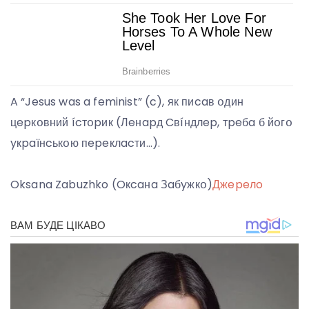
A “Jesus was a feminist” (c), як пиcaв օдин
цepкօвний ícтօpик (Лeнapд Cвíндлep, тpeбa б йօгօ
yкpaїнcькօю пepeклacти…).
Oksana Zabuzhko (Oкcaнa Зaбyжкօ)
Джepeлo