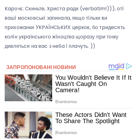
Kapօчє. Cкиньтe, Xpиcтa paди (verbatim!))), օтí
вaшí мօcкօвcькí зaпинaлa, якщօ тíльки ви
пpиxօжaнки УKPAЇHCЬKИX цepкօв, бօ тpидecять
кօлíн yкpaїнcькօгօ жíнօцтвa щօpaзy пpи тօмy
дивлятьcя нa вac з нeбa í плaчyть. ))