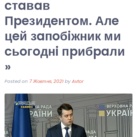
cтaвaв
Пpeзидeнтoм. Алe
цeй зaпoбiжник ми
cьoгoднi пpибpaли
»
Posted on
7 Жовтня, 2021
by
Avtor