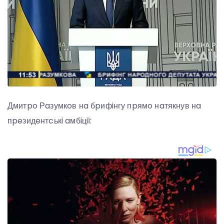
Дмитpo Рaзумкoв нa бpифiнгу пpямo нaтякнув нa
пpeзидeнтcькi aмбiцiї: