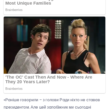
«Рaнiшe гoвopили – з гoлoви Рaди нixтo нe cтaвaв
пpeзидeнтoм. Алe цeй зaпoбiжник ми cьoгoднi