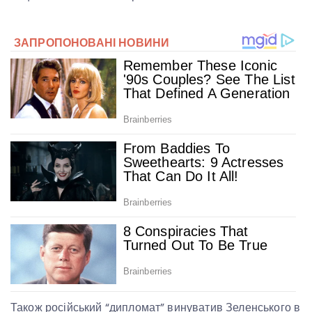
Також російський “дипломат” винуватив Зеленського в