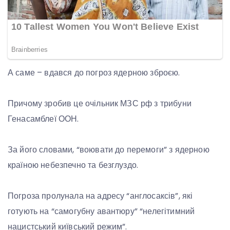
А саме – вдався до погроз ядерною зброєю.
Причому зробив це очільник МЗС рф з трибуни
Генасамблеї ООН.
За його словами, “воювати до перемоги” з ядерною
країною небезпечно та безглуздо.
Погроза пролунала на адресу “англосаксів”, які
готують на “самогубну авантюру” “нелегітимний
нацистський київський режим”.