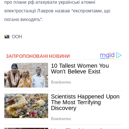
про плани рф атакувати українські атомні
електростанції Лавров назвав “експромтами, що
погано виходять”.
: ООН