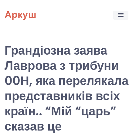
Skip
Аркуш
to
content
Грандіозна заява
Лаврова з трибуни
00Н, яка перелякала
представників всіх
країн.. “Мій “царь”
сказав це