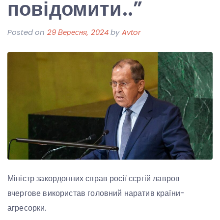
повідомити..”
Posted on
29 Вересня, 2024
by
Avtor
Міністр закордонних справ росії сєргій лавров
вчергове використав головний наратив країни-
агресорки.