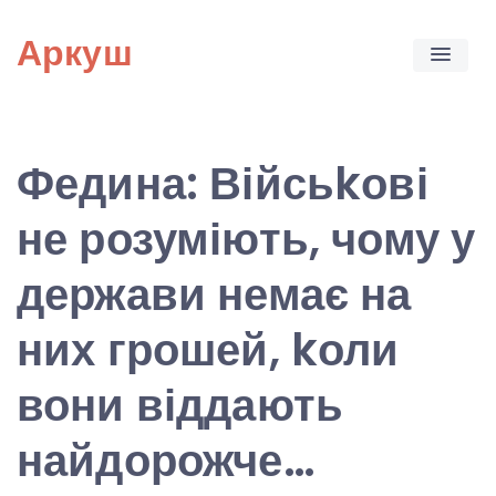
Skip
Аркуш
to
content
Федина: Війсьkові
не розуміють, чому у
держави немає на
них грошей, kоли
вони віддають
найдорожче…