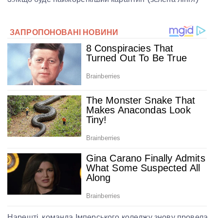
Нарешті, команда Імперського коледжу знову провела