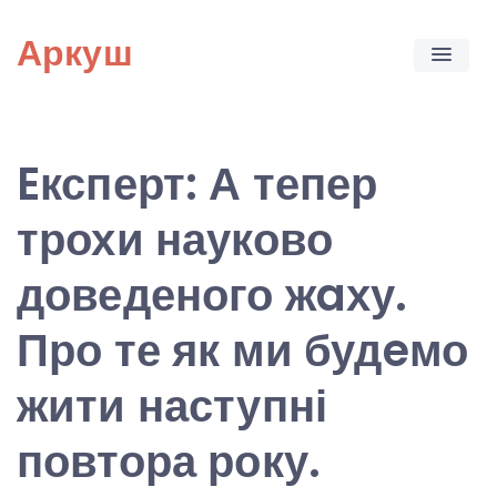
Skip
Аркуш
to
content
Eксперт: А тепер
трохи науково
доведеного жaху.
Про те як ми будeмо
жити наступні
повтора року.