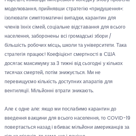
моделювання, прийнявши стратегію «придушення»:
ізолювати симптоматичні випадки, карантин для
членів їхніх сімей, соціальне відставання для всього
населення, заборонены всі громадські збори /
більшість робочих місць, школи та університети. Така
стратегія працює! Коефіцієнт смертності в США
досягає максимуму за 3 тижні від сьогодні у кількох
тисячах смертей, потім знижується. Ми не
перевищуємо кількість доступних апаратів для
вентиляції. Мільйонні втрати зникають.
Але є одне але: якщо ми послабимо карантин до
введення вакцини для всього населення, то COVID-19
повертається назад і вбиває мільйони американців за