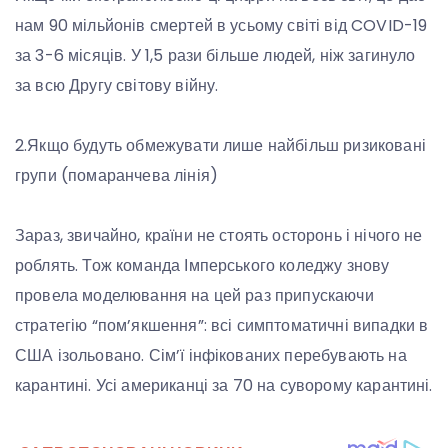
нам 90 мільйонів смертей в усьому світі від COVID-19
за 3-6 місяців. У 1,5 рази більше людей, ніж загинуло
за всю Другу світову війну.
2.Якщо будуть обмежувати лише найбільш ризиковані
групи (помаранчева лінія)
Зараз, звичайно, країни не стоять осторонь і нічого не
роблять. Тож команда Імперського коледжу знову
провела моделювання на цей раз припускаючи
стратегію “пом’якшення”: всі симптоматичні випадки в
США ізольовано. Сім’ї інфікованих перебувають на
карантині. Усі американці за 70 на суворому карантині.