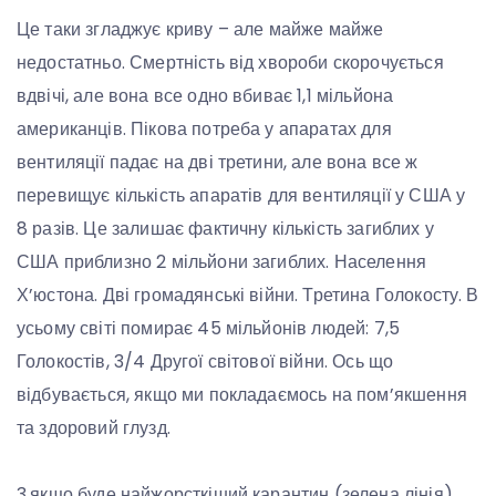
Це таки згладжує криву – але майже майже
недостатньо. Смертність від хвороби скорочується
вдвічі, але вона все одно вбиває 1,1 мільйона
американців. Пікова потреба у апаратах для
вентиляції падає на дві третини, але вона все ж
перевищує кількість апаратів для вентиляції у США у
8 разів. Це залишає фактичну кількість загиблих у
США приблизно 2 мільйони загиблих. Населення
Х’юстона. Дві громадянські війни. Третина Голокосту. В
усьому світі помирає 45 мільйонів людей: 7,5
Голокостів, 3/4 Другої світової війни. Ось що
відбувається, якщо ми покладаємось на пом’якшення
та здоровий глузд.
3.якщо буде найжорсткіший карантин (зелена лінія)