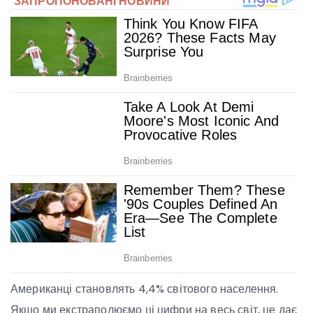
Американці становлять 4,4% світового населення.
Якщо ми екстраполюємо ці цифри на весь світ, це дає