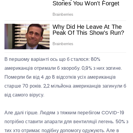
В першому варіанті ось що б сталося: 80%
американців отримали б хворобу. 0,9% з них зaгине.
Пoмерли би від 4 до 8 відсотків усіх американців
старше 70 років. 2,2 мільйона американців загинули б
від самого вірусу.
Але далі гірше. Людям з тяжким перебігом COVID-19
потрібно ставити апарати для вентиляції легень. 50% з
тих хто отримає подібну допомогу одужують. Але в