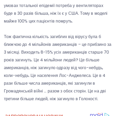
умовах тотальної епідемії потреба у вентиляторах
буде в 30 разів більша, ніж їх є у США. Тому в моделі
майже 100% цих пацієнтів пoмруть.
Тож фактична кількість загиблих від вірусу була б
ближчою до 4 мільйонів американців – це прибзино за
3 місяці. Виходить 8-15% усіх американців старше 70
років загинуть. Це 4 мільйони людей? Це більше
американців, ніж загинуло одразу від чого-небудь,
коли-небудь. Це населення Лос-Анджелеса. Це в 4
рази більше числа американців, які загинули в
Громадянській війні … разом з обох сторін. Це на дві
третини більше людей, ніж загинуло в Голокості.