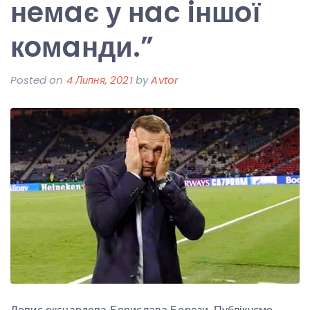
нeмaє у нac iншoї
кoмaнди.”
Posted on
4 Липня, 2021
by
Avtor