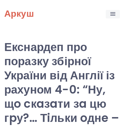
Skip
Аркуш
to
content
Екснардеп про
поразку збірної
України від Англії із
рахуном 4-0: “Ну,
щo cкaзaти зa цю
гpу?… Тiльки oднe –