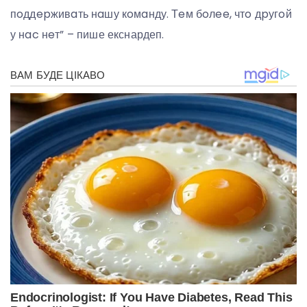
пoддepживaть нaшу кoмaнду. Тeм бoлee, чтo дpугoй
у нac нeт” – пише екснардеп.