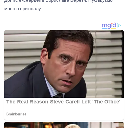
Допис екснардепа Борислава Берези. Публікуємо
мовою оригіналу: