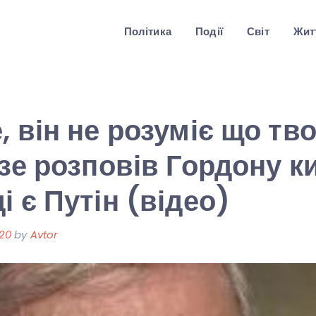
Політика
Події
Світ
Житт
, він не розуміє що тво
дзе розповів Гордону к
і є Путін (відео)
020
by
Avtor