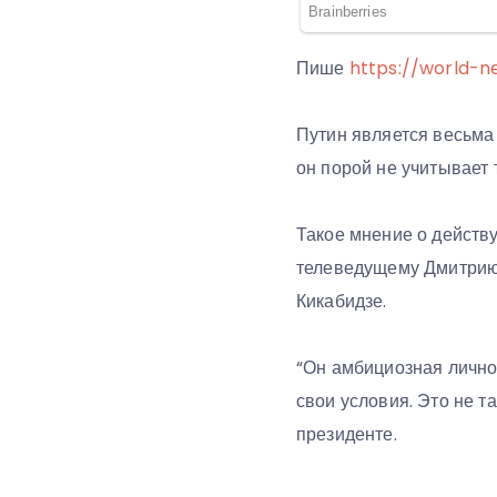
Пише
https://world-n
Путин является весьма 
он порой не учитывает 
Такое мнение о действ
телеведущему Дмитрию 
Кикабидзе.
“Он амбициозная личнос
свои условия. Это не т
президенте.