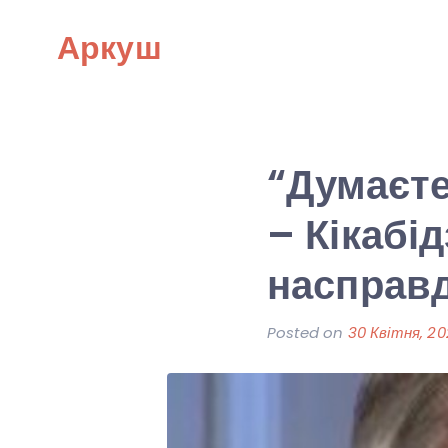
Skip
Аркуш
to
content
“Думаєте
– Кікабі
насправд
Posted on
30 Квітня, 2