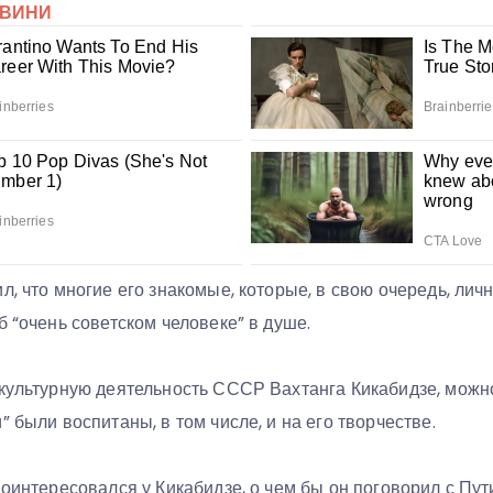
л, что многие его знакомые, которые, в свою очередь, лич
б “очень советском человеке” в душе.
культурную деятельность СССР Вахтанга Кикабидзе, можно
” были воспитаны, в том числе, и на его творчестве.
поинтересовался у Кикабидзе, о чем бы он поговорил с Пут