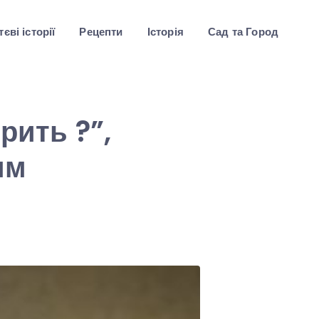
єві історії
Рецепти
Історія
Сад та Город
рить ?”,
им