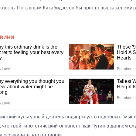
ность. По словам Кикабидзе, он бы просто высказал ему вс
узинский культурный деятель подчеркнул, в подобных “мыс
, что твой гипотетический оппонент, как Путин в данном сл
 осознавать, что он творит.