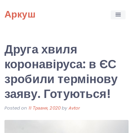
Skip
Аркуш
to
content
Друга хвиля
коронавіруса: в ЄС
зробили термінову
заяву. Готуються!
Posted on
11 Травня, 2020
by
Avtor