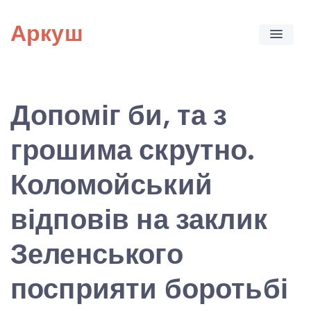
Skip
Аркуш
to
content
Допоміг би, та з
грошима скрутно.
Коломойський
відповів на заклик
Зеленського
посприяти боротьбі