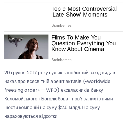
20 грудня 2017 року суд як запобіжний захід видав
наказ про всесвітній арешт активів («worldwide
freezing order» — WFO) ексвласників банку
Коломойського і Боголюбова і пов’язаних із ними
шести компаній на суму $2,6 млрд. На суму
нараховуються відсотки