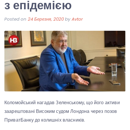
з епідемією
Posted on
24 Березня, 2020
by
Avtor
Коломойський нагадав Зеленському, що його активи
заарештовані Високим судом Лондона через позов
ПриватБанку до колишніх власників.