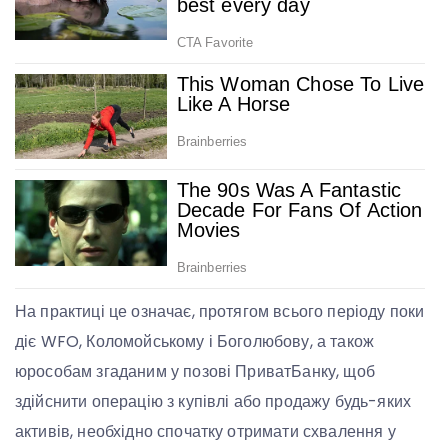
На практиці це означає, протягом всього періоду поки
діє WFO, Коломойському і Боголюбову, а також
юрособам згаданим у позові ПриватБанку, щоб
здійснити операцію з купівлі або продажу будь-яких
активів, необхідно спочатку отримати схвалення у