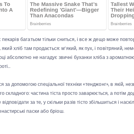
пекарів багатьом тільки сниться, і все ж дещо може повтор
, який хліб там продається: м’який, як пух, і повітряний, не
оці абсолютно не нагадує звичні буханки хліба з ароматною
роті…
ся за допомогою спеціальної техніки «тенджонг», в якій, не
ого складного: частина тіста просто заварюється, а потім д
відповідати за те, у скільки разів тісто збільшиться і наск
настирські паски або бріош.