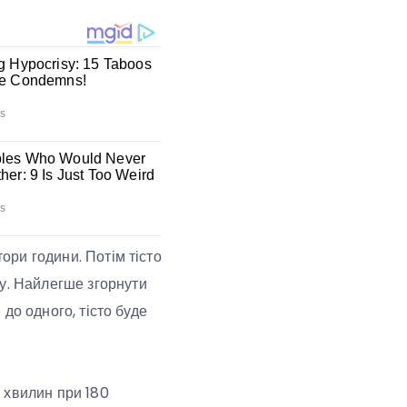
тори години. Потім тісто
му. Найлегше згорнути
 до одного, тісто буде
0 хвилин при 180