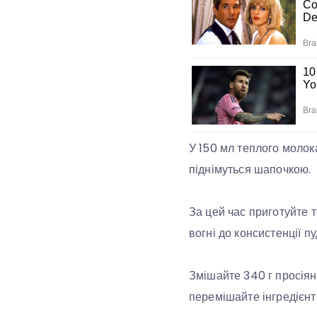
У 150 мл теплого молока
піднімуться шапочкою.
За цей час приготуйте 
вогні до консистенції п
Змішайте 340 г просіян
перемішайте інгредієнти