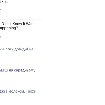
ин, поки дріжджі не
суміш на середньому
джі з молоком. Трохи