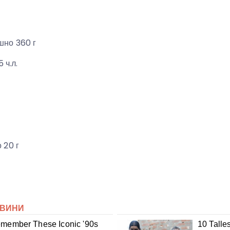
но 360 г
 ч.л.
 20 г