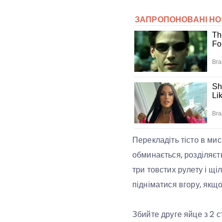
Перекладіть тісто в мис
обминається, розділяєт
три товстих рулету і щіл
підніматися вгору, якщ
Збийте друге яйце з 2 с