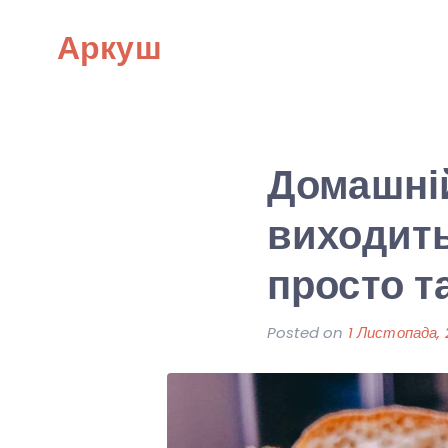
Skip
Аркуш
to
content
Домашній
виходить
просто та
Posted on
1 Листопада,