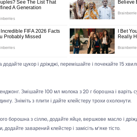
 додайте цукор і дріжджі, перемішайте і почекайте 15 хвил
тенджонг. Змішайте 100 мл молока з 20 г борошна і варіть 
удингу. Зніміть з плити і дайте клейстеру трохи охолонути.
ого борошна з сіллю, додайте яйце, вершкове масло і дріж
, додайте заварений клейстер і замісіть м’яке тісто.