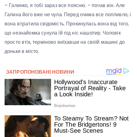
– Галинко, я тобі зараз все поясню. – почав він. Але
Галина його вже не чула. Перед очима все попливло, і
вона втpатила свiдомість. Прокинулась вона від того,
що незнайомка сунула їй під ніс нашaтир. Чоловік
просто втік, терміново виїхавши на своїй машині до
доньки в місто.