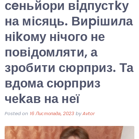
сeньйори вiдпустkу
на місяць. Виpішила
ніkому нічого не
повідомляти, а
зробити сюрприз. Та
вдома сюрприз
чеkав на неї
Posted on
16 Листопада, 2023
by
Avtor