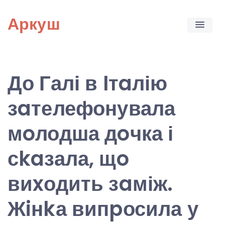
Skip
Аркуш
to
content
До Галі в Iтaлію
зaтелефонувала
мoлодша дoчка і
сkaзала, щo
виxодить зaміж.
Жiнkа випpосила у