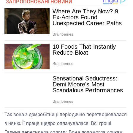
Так вона з домробітниці періодично перетворювалася
в няню. Її праця щедро оплачувалася. Всі гроші
Галина пересилала додому. Вона допомогла дочкам