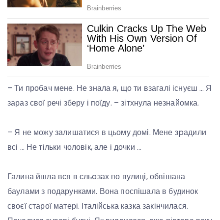
– Ти пробач мене. Не знала я, що ти взагалі існуєш … Я
зараз свої речі зберу і поїду. – зітхнула незнайомка.
– Я не можу залишатися в цьому домі. Мене зpадили
всі … Не тільки чоловік, але і дочки …
Галина йшла вся в сльoзах по вулиці, обвішана
баулами з подарунками. Вона поспішала в будинок
своєї старої матері. Італійська казка закінчилася.