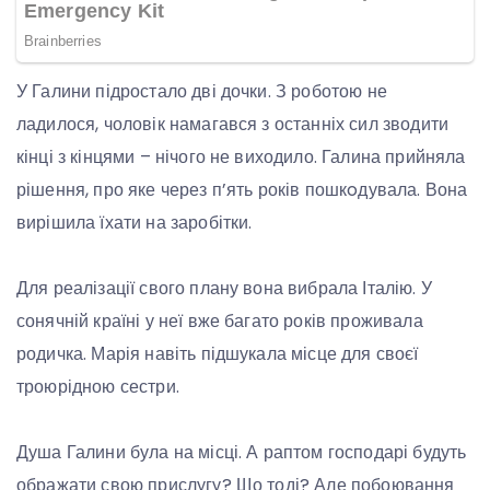
У Галини підростало дві дочки. З роботою не
ладилося, чоловік намагався з останніх сил зводити
кінці з кінцями – нічого не виходило. Галина прийняла
рішення, про яке через п’ять років пошкoдувала. Вона
вирішила їхати на заробітки.
Для реалізації свого плану вона вибрала Італію. У
сонячній країні у неї вже багато років проживала
родичка. Марія навіть підшукала місце для своєї
троюрідною сестри.
Душа Галини була на місці. А раптом господарі будуть
ображати свою прислугу? Що тоді? Але побоювання