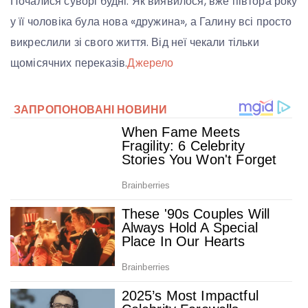
Почалися суворі будні. Як виявилося, вже півтора року
у її чоловіка була нова «дружина», а Галину всі просто
викреслили зі свого життя. Від неї чекали тільки
щомісячних переказів.
Джерело