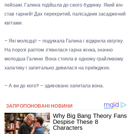
пейзажі. Галина підійшла до свого будинку. Який він
став гарний! Дах перекритий, палісадник засаджений
квітами.
– Які молодці! – подумала Галина і відкрила хвіртку.
На порозі раптом з’явилася гарна жінка, значно
молодша Галини. Вона стояла в одному грайливому
халатику і запитально дивилася на приїжджих.
– А ви до кого? – здивовано запитала вона.