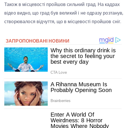
Також в місцевості пройшов сильний град. На кадрах
відео видно, що град був великий і не одразу розтанув,
створювалося відчуття, що в місцевості пройшов сніг.