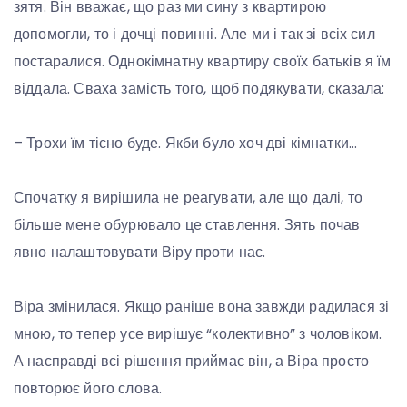
зятя. Він вважає, що раз ми сину з квартирою
допомогли, то і дочці повинні. Але ми і так зі всіх сил
постаралися. Однокімнатну квартиру своїх батьків я їм
віддала. Сваха замість того, щоб подякувати, сказала:
– Трохи їм тісно буде. Якби було хоч дві кімнатки…
Спочатку я вирішила не реагувати, але що далі, то
більше мене обурювало це ставлення. Зять почав
явно налаштовувати Віру проти нас.
Віра змінилася. Якщо раніше вона завжди радилася зі
мною, то тепер усе вирішує “колективно” з чоловіком.
А насправді всі рішення приймає він, а Віра просто
повторює його слова.