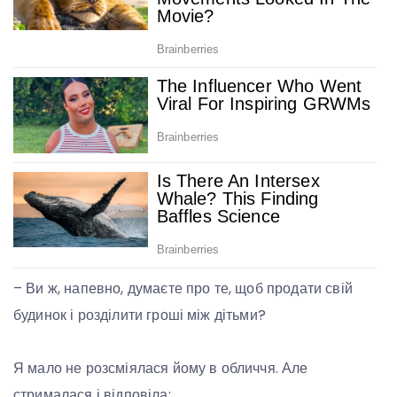
– Ви ж, напевно, думаєте про те, щоб продати свій
будинок і розділити гроші між дітьми?
Я мало не розсміялася йому в обличчя. Але
стрималася і відповіла: