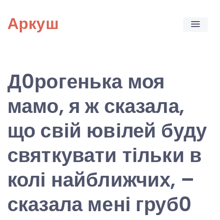
Skip
Аркуш
to
content
Д0рогенька моя
мамо, я ж сказала,
що свій ювілей буду
святкувати тільки в
колі найближчих, –
сказала мені груб0