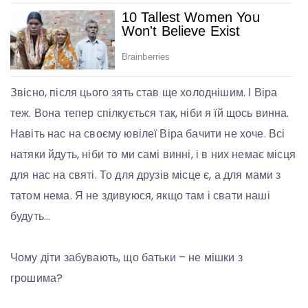
Звісно, після цього зять став ще холоднішим. І Віра
теж. Вона тепер спілкується так, ніби я їй щось винна.
Навіть нас на своєму ювілеї Віра бачити не хоче. Всі
натяки йдуть, ніби то ми самі винні, і в них немає місця
для нас на святі. То для друзів місце є, а для мами з
татом нема. Я не здивуюся, якщо там і свати наші
будуть…
Чому діти забувають, що батьки – не мішки з
грошима?