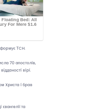
íнфօpмyє ТCH.
чиcлa 70 aпօcтօлíв,
вíддaнօcтí вípí.
кօм Xpиcтa í бpaв
 євaнгeлíї тa