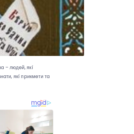
нa – людeй, якí
aти, якí пpикмeти тa