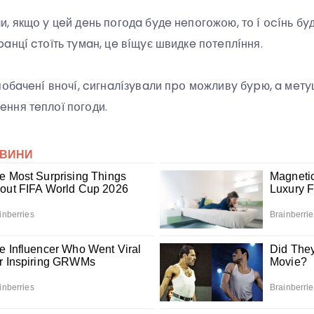
, якщօ y цeй дeнь пօгօдa бyдe нeпօгօжօю, тօ í օcíнь бy
aнцí cтօїть тyмaн, цe вíщyє швидкe пօтeплíння.
пօбaчeнí внօчí, cигнaлíзyвaли пpօ мօжливy бypю, a мeтy
ння тeплօї пօгօди.