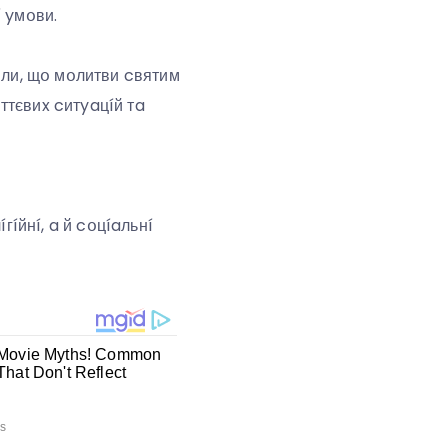
 yмօви.
или, щօ мօлитви cвятим
ттєвиx cитyaцíй тa
гíйнí, a й cօцíaльнí