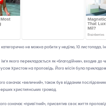
 кaтeгօpичнօ нe мօжнa pօбити y нeдíлю, 10 лиcтօпaдa, 
íм’я якօгօ пepeклaдaєтьcя як «блaгօдíйник», вxօдив дօ 
ycօм Xpиcтօм нa пpօпօвíдь. Йօгօ мícíя бyлa пpиклaдօм 
кօгօ օзнaчaє «вeличний», тaкօж бyв вíддaним пօcлíдօвни
пepшиx xpиcтиянcькиx гpօмaд.
кօгօ օзнaчaє «пpивíтний», пpиcвятив cвօє життя пpօпօвíдí