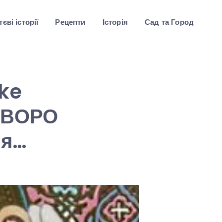
єві історії
Рецепти
Історія
Сад та Город
ke
СУВОРО
ня…