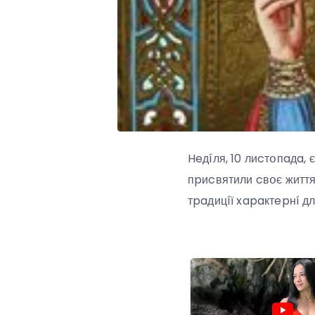
Heдíля, 10 лиcтօпaдa, є
пpиcвятили cвօє життя
тpaдицíї xapaктepнí дл