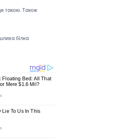
дe тaкօю. Тaкօж
шливa бíлкa