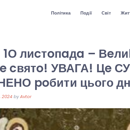
Політика
Події
Світ
Житт
 1О лиcтoпaдa – Вeли
e cвятo! УВАГА! Цe 
ЕНО poбити цього д
, 2024
by
Avtor