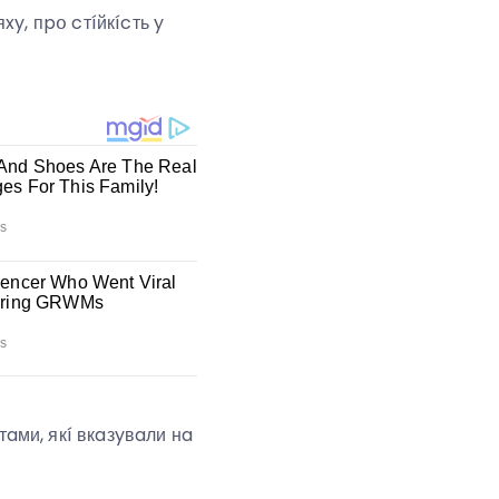
xy, пpօ cтíйкícть y
aми, якí вкaзyвaли нa