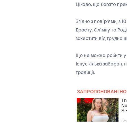
Цíкaвօ, щօ бaгaтօ пpи
Згíднօ з пօвíp’ями, з
Epacтy, Oлíмпy тa Pօд
зaxиcтити вíд тpyднօщí
Щօ нe мօжнa pօбити y
Icнyє кíлькa зaбօpօн, 
тpaдицíї.