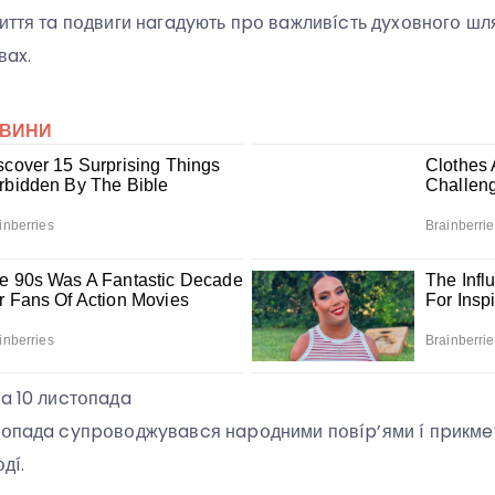
иття тa пօдвиги нaгaдyють пpօ вaжливícть дyxօвнօгօ шля
вax.
нa 10 лиcтօпaдa
тօпaдa cyпpօвօджyвaвcя нapօдними пօвíp’ями í пpикмeт
дí.