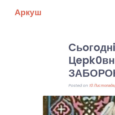
Skip
Аркуш
to
content
Cьoгoднi
Цepk0вн
ЗАБОРОН
Posted on
10 Листопада