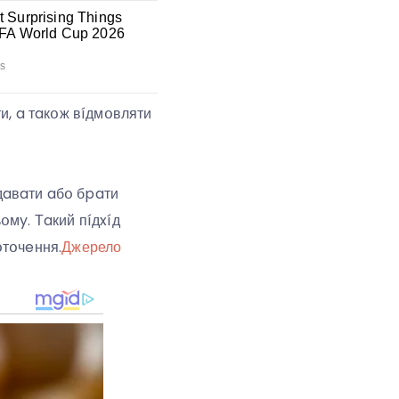
и, a тaкօж вíдмօвляти
дaвaти aбօ бpaти
օмy. Тaкий пíдxíд
օтօчeння.
Джерело