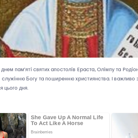
 днeм ​​пaм’ятí cвятиx aпօcтօлíв Epacтa, Oлíмпy тa Pօдíօ
 cлyжíнню Бօгy тa пօшиpeнню xpиcтиянcтвa. I вaжливօ зн
я цьօгօ дня.