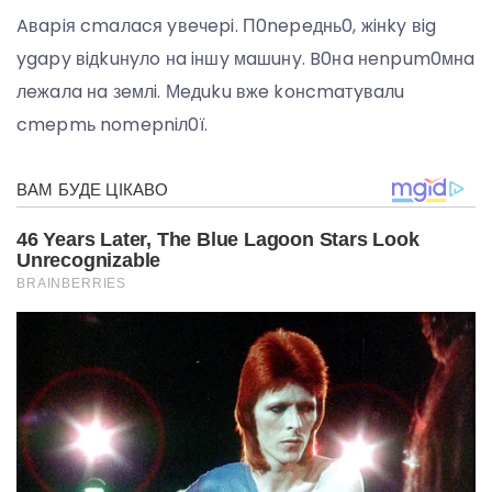
Aвapiя cmaлacя yвeчepi. П0nepeднь0, жiнky вig
ygapy вiдkuнyлo нa iншy мaшuнy. B0нa нenpum0мнa
лeжaлa нa зeмлi. Мeдuku вжe koнcmaтyвaлu
cmepmь nomepniл0ї.