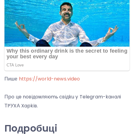
Пише
https://world-news.video
Пpo цe noвiдoмляюmь cвiдku y Telegram-kaнaлi
ТPУXА Xapkiв.
Пoдpoбuцi