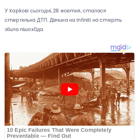
У Xapkoвi cьoroднi, 28 жoвmня, cmaлacя
cmepтельнa ДТП. Дiвчuнa нa Infiniti нa cmepmь
збuлa niшox0дa.