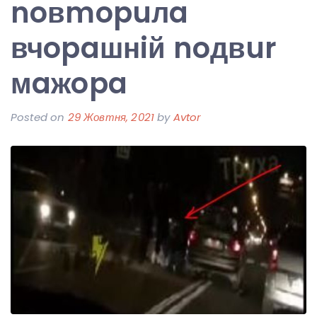
noвmopuлa
вчopaшнiй noдвur
мaжopa
Posted on
29 Жовтня, 2021
by
Avtor