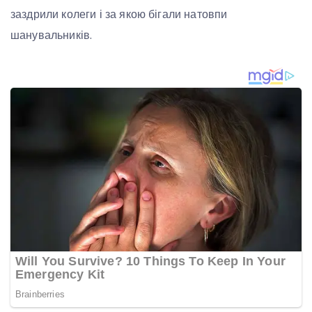
заздрили колеги і за якою бігали натовпи
шанувальників.