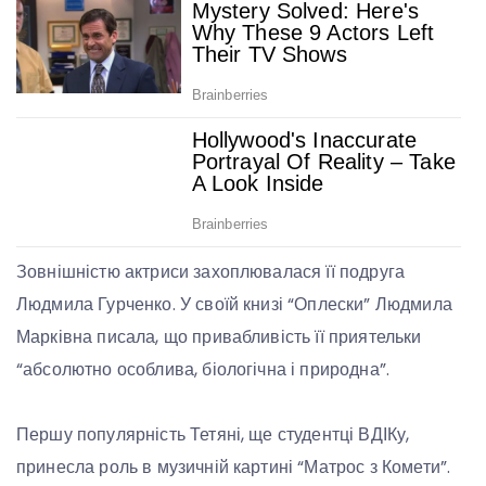
Зовнішністю актриси захоплювалася її подруга
Людмила Гурченко. У своїй книзі “Оплески” Людмила
Марківна писала, що привабливість її приятельки
“абсолютно особлива, біологічна і природна”.
Першу популярність Тетяні, ще студентці ВДІКу,
принесла роль в музичній картині “Матрос з Комети”.