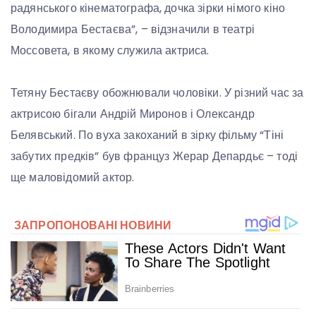
радянського кінематографа, дочка зірки німого кіно
Володимира Бестаєва”, – відзначили в театрі
Моссовета, в якому служила актриса.
Тетяну Бестаєву обожнювали чоловіки. У різний час за
актрисою бігали Андрій Миронов і Олександр
Белявський. По вуха закоханий в зірку фільму “Тіні
забутих предків” був француз Жерар Депардьє – тоді
ще маловідомий актор.