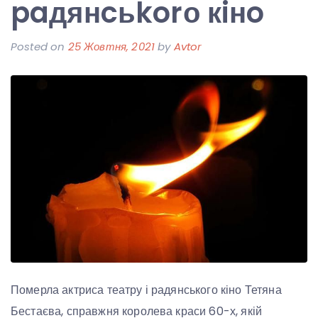
paдянcьkorо кiнo
Posted on
25 Жовтня, 2021
by
Avtor
Померла актриса театру і радянського кіно Тетяна
Бестаєва, справжня королева краси 60-х, якій