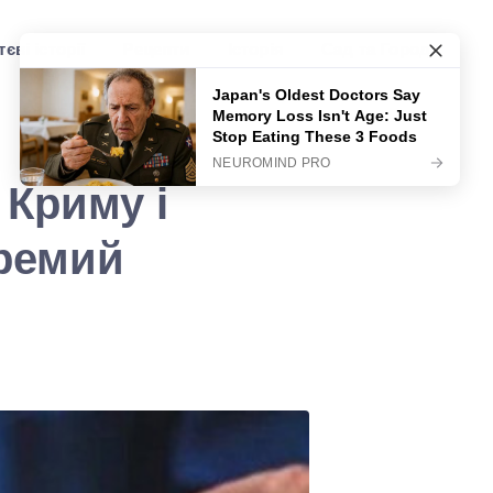
єві історії
Рецепти
Історія
Сад та Город
 Криму і
кремий