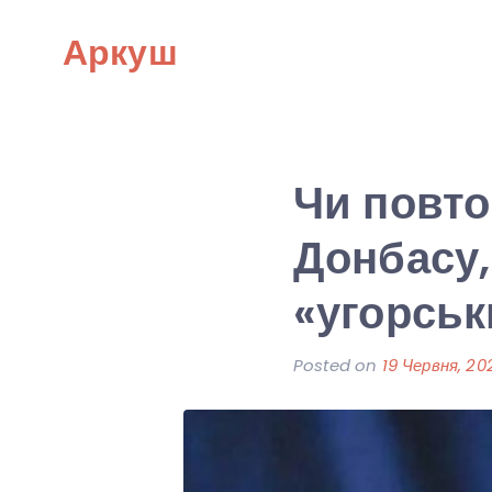
Skip
Аркуш
to
content
Чи повто
Донбасу,
«угорськ
Posted on
19 Червня, 20