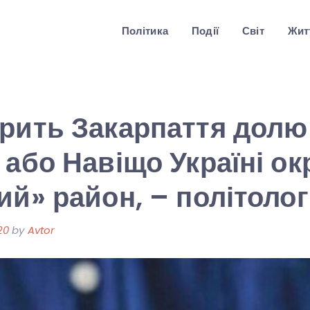
Політика
Події
Світ
Житт
рить Закарпаття долю
 або Навіщо Україні о
ий» район, – політолог
20
by
Avtor