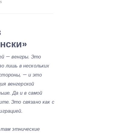
в
ински»
ей — венгры. Это
о лишь в нескольких
 стороны, — и это
ия венгерской
ьше. Да и в самой
те. Это связано как с
играцией.
е там этнические