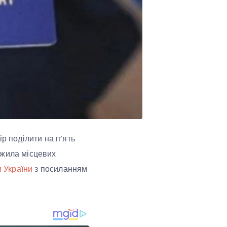
р поділити на п’ять
ожила місцевих
 України
з посиланням