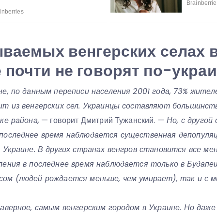
ываемых венгерских селах 
 почти не говорят по-укра
е, по данным переписи населения 2001 года, 73% жител
ит из венгерских сел. Украинцы составляют большинств
ке района,
— говорит Дмитрий Тужанский.
— Но, с другой
последнее время наблюдается существенная депопуляц
 Украине. В других странах венгров становится все мен
ления в последнее время наблюдается только в Будапеш
ом (людей рождается меньше, чем умирает), так и с м
наверное, самым венгерским городом в Украине. Но даж