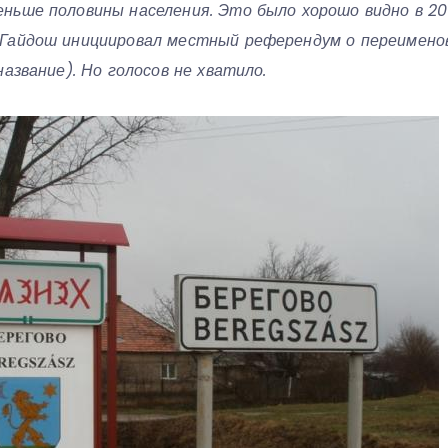
ньше половины населения. Это было хорошо видно в 201
Гайдош инициировал местный референдум о переименов
название). Но голосов не хватило.