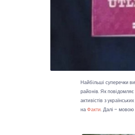
Найбільші суперечки вик
районів. Як повідомляє
активістів з українськи
на
Факти
. Далі – мовою