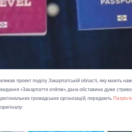
ликав проект поділу Закарпатській області, яку мають намі
 видання «Закарпаття online», дана обставина дуже стрив
х регіональних громадських організацій, передають
Патріоти
 оригіналу: