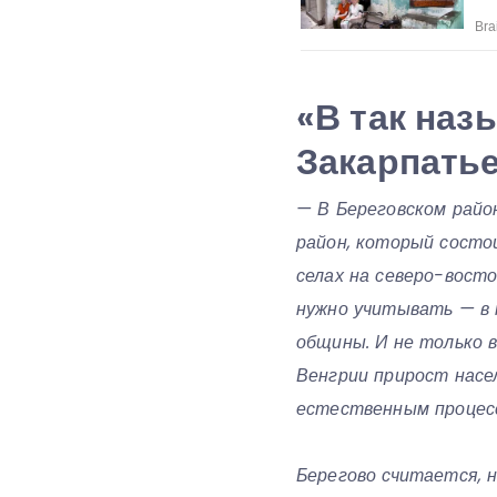
«В так наз
Закарпатье
— В Береговском район
район, который состо
селах на северо-восто
нужно учитывать — в 
общины. И не только в
Венгрии прирост насе
естественным процесс
Берегово считается, 