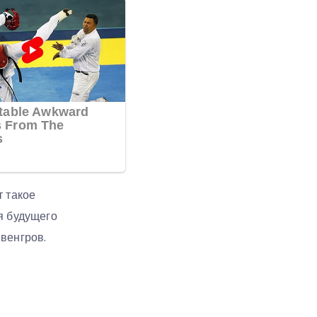
т такое
я будущего
венгров.