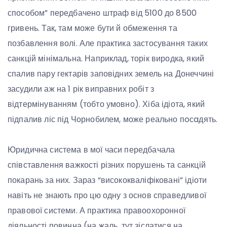
способом” передбачено штраф від 5100 до 8500
гривень. Так, там може бути й обмеження та
позбавлення волі. Але практика застосування таких
санкцій мінімальна. Наприклад, торік виродка, який
спалив пару гектарів заповідних земель на Донеччині
засудили аж на 1 рік виправних робіт з
відтермінуванням (тобто умовно). Хіба ідіота, який
підпалив ліс під Чорнобилем, може реально пoсaдять.
Юридична система в мої часи передбачала
співставлення важкості різних порушень та санкцій
покарань за них. Зараз “висококваліфіковані” ідіоти
навіть не знають про цю одну з основ справедливої
правової системи. А практика правоохоронної
діяльності повинна (на жаль, тут зіслатися на