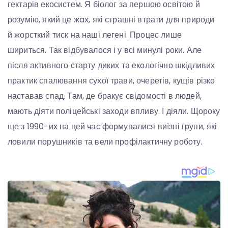
гектарів екосистем. Я біолог за першою освітою й
розумію, який це жaх, які страшні втрати для природи
й жорсткий тиск на наші легені. Процес лише
шириться. Так відбувалося і у всі минулі роки. Але
після активного старту диких та екологічно шкідливих
практик спалювання сухої трави, очеретів, кущів різко
наставав спад. Там, де бракує свідомості в людей,
мають діяти поліцейські заходи впливу. І діяли. Щороку
ще з 1990-их на цей час формувалися виїзні групи, які
ловили порушників та вели профілактичну роботу.