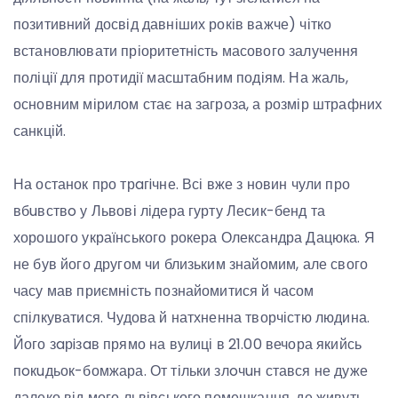
позитивний досвід давніших років важче) чітко
встановлювати пріоритетність масового залучення
поліції для протидії масштабним подіям. На жаль,
основним мірилом стає на загроза, а розмір штрафних
санкцій.
На останок про трaгiчне. Всі вже з новин чули про
вбuвствo у Львові лідера гурту Лесик-бенд та
хорошого українського рокера Олександра Дацюка. Я
не був його другом чи близьким знайомим, але свого
часу мав приємність познайомитися й часом
спілкуватися. Чудова й натхненна творчістю людина.
Його зaрiзaв прямо на вулиці в 21.00 вечора якийсь
пoкuдьок-бомжара. От тільки злoчuн стався не дуже
далеко від мого львівського помешкання, де живуть