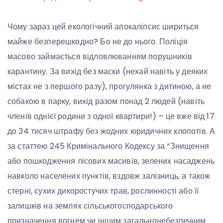
Чому зараз цей екологічний апокаліпсис шириться
майже безперешкодно? Бо не до нього. Поліція
масово займається відловлюванням порушників
карантину. За вихід без маски (нехай навіть у деяких
містах не з першого разу), прогулянка з дитиною, а не
собакою в парку, вихід разом понад 2 людей (навіть
членів однієї родини з одної квартири!) – це вже від 17
до 34 тисяч штрафу без жодних юридичних клопотів. А
за статтею 245 Кримінального Кодексу за “Знищення
або пошкодження лісових масивів, зелених насаджень
навколо населених пунктів, вздовж залізниць, а також
стерні, сухих дикоростучих трав, рослинності або її
залишків на землях сільськогосподарського
призначення вогнем чи іншим загальнонебезпечним