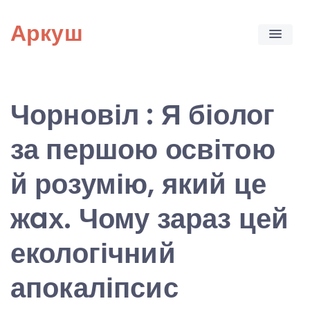
Skip
Аркуш
to
content
Чорновіл : Я біолог
за першою освітою
й розумію, який це
жaх. Чому зараз цей
екологічний
апокаліпсис