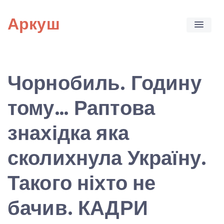
Skip
Аркуш
to
content
Чорнобиль. Годину
тому… Раптова
знахідка яка
сколихнула Україну.
Такого ніхто не
бачив. КАДРИ