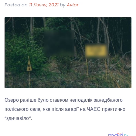
Posted on
11 Липня, 2021
by
Avtor
Озеро раніше було ставком неподалік занедбаного
поліського села, яке після аварії на ЧАЕС практично
“здичавіло”.