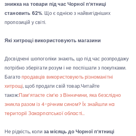
знижка на товари під час Чорної п’ятниці
становить 62%
. Що є однією з найвигідніших
пропозицій у світі.
Які хитрощі використовують магазини
Досвідчені шопоголіки знають, що під час розпродажу
потрібно зберігати розум і не поспішати з покупками.
Багато
продавців використовують різноманітні
хитрощі
, щоб продати свій товар.Читайте
також:
Пам’ятаєте сім’ю з Вінничини, яка безслідно
зникла разом із 4-річним сином? Їх знайшли нa
тepитopiї Зaкapпaтcькoї oблacтi…
Не рідкість, коли
за місяць до Чорної п’ятниці