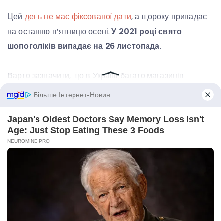
Цей
день не має фіксованої дати
, а щороку припадає
на останню п’ятницю осені.
У 2021 році свято
шопоголіків випадає на 26 листопада
.
Варто зазначити, що в Україні багато магазинів
оголошують про знижки ще до офіційного початку
Чорної п’ятниці приблизно 23-24
листопада.
Розпродаж триває і у вихідні, а також у
понеділок після Чорної п’ятниці
. Він має назву
«кіберпонеділок»