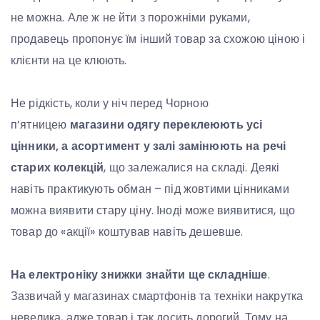
не можна. Але ж не йти з порожніми руками,
продавець пропонує їм інший товар за схожою ціною і
клієнти на це клюють.
Не рідкість, коли у ніч перед Чорною
п’ятницею
магазини одягу переклеюють усі
цінники, а асортимент у залі замінюють на речі
старих колекцій
, що залежалися на складі. Деякі
навіть практикують обман – під жовтими цінниками
можна виявити стару ціну. Іноді може виявитися, що
товар до «акції» коштував навіть дешевше.
На електроніку знижки знайти ще складніше
.
Зазвичай у магазинах смартфонів та техніки накрутка
невелика, адже товар і так досить дорогий. Тому на