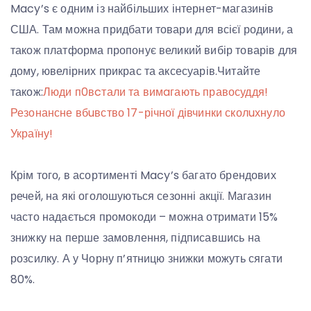
Macy’s є одним із найбільших інтернет-магазинів
США. Там можна придбати товари для всієї родини, а
також платформа пропонує великий вибір товарів для
дому, ювелірних прикрас та аксесуарів.Читайте
також:
Люди п0вcтали та вимaгають правосуддя!
Резонансне вбuвство 17-річної дівчинки сколuхнуло
Україну!
Крім того, в асортименті Macy’s багато брендових
речей, на які оголошуються сезонні акції. Магазин
часто надається промокоди – можна отримати 15%
знижку на перше замовлення, підписавшись на
розсилку. А у Чорну п’ятницю знижки можуть сягати
80%.