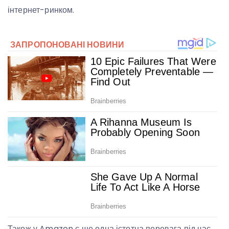
інтернет-ринком.
Також у Amazon є ще одна істотна перевага під час