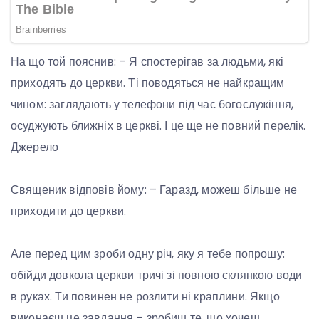
На що той пояснив: – Я спостерігав за людьми, які
приходять до церкви. Ті поводяться не найкращим
чином: заглядають у телефони під час богослужіння,
осуджують ближніх в церкві. І це ще не повний перелік.
Джерело
Священик відповів йому: – Гаразд, можеш більше не
приходити до церкви.
Але перед цим зроби одну річ, яку я тебе попрошу:
обійди довкола церкви тричі зі повною склянкою води
в руках. Ти повинен не розлити ні краплини. Якщо
виконаєш це завдання – зробиш те, що хочеш.