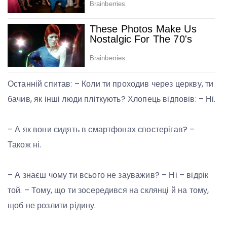
Останній спитав: – Коли ти проходив через церкву, ти
бачив, як інші люди пліткують? Хлопець відповів: – Ні.
– А як вони сидять в смартфонах спостерігав? –
Також ні.
– А знаєш чому ти всього не зауважив? – Ні – відрік
той. – Тому, що ти зосередився на склянці й на тому,
щоб не розлити рідину.