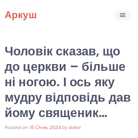
Skip
Аркуш
to
content
Чоловік сказав, що
до церкви – більше
ні ногою. І ось яку
мудру відповідь дав
йому священик…
Posted on
15 Січня, 2024
by
Avtor