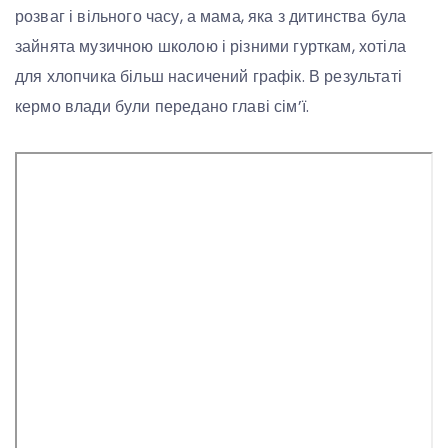
розваг і вільного часу, а мама, яка з дитинства була
зайнята музичною школою і різними гурткам, хотіла
для хлопчика більш насичений графік. В результаті
кермо влади були передано главі сім’ї.