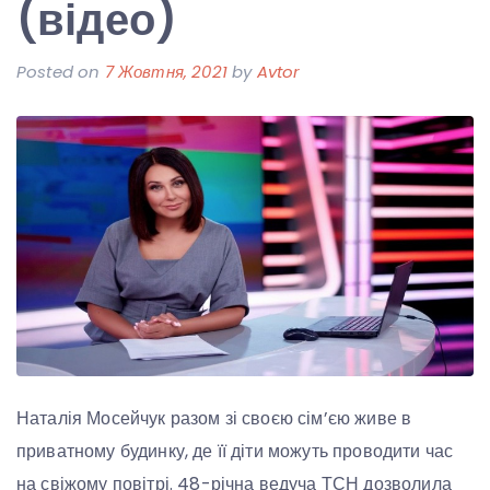
(відео)
Posted on
7 Жовтня, 2021
by
Avtor
Наталія Мосейчук разом зі своєю сім’єю живе в
приватному будинку, де її діти можуть проводити час
на свіжому повітрі. 48-річна ведуча ТСН дозволила