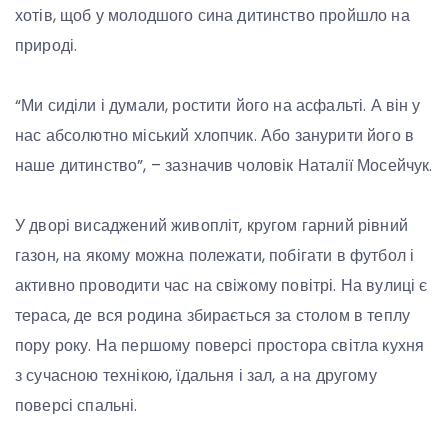
хотів, щоб у молодшого сина дитинство пройшло на
природі.
“Ми сиділи і думали, ростити його на асфальті. А він у
нас абсолютно міський хлопчик. Або занурити його в
наше дитинство”, – зазначив чоловік Наталії Мосейчук.
У дворі висаджений живопліт, кругом гарний рівний
газон, на якому можна полежати, побігати в футбол і
активно проводити час на свіжому повітрі. На вулиці є
тераса, де вся родина збирається за столом в теплу
пору року. На першому поверсі простора світла кухня
з сучасною технікою, їдальня і зал, а на другому
поверсі спальні.