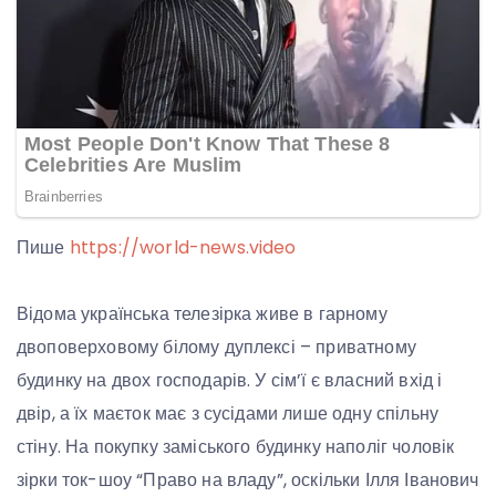
Пише
https://world-news.video
Відома українська телезірка живе в гарному
двоповерховому білому дуплексі – приватному
будинку на двох господарів. У сім’ї є власний вхід і
двір, а їх маєток має з сусідами лише одну спільну
стіну. На покупку заміського будинку наполіг чоловік
зірки ток-шоу “Право на владу”, оскільки Ілля Іванович