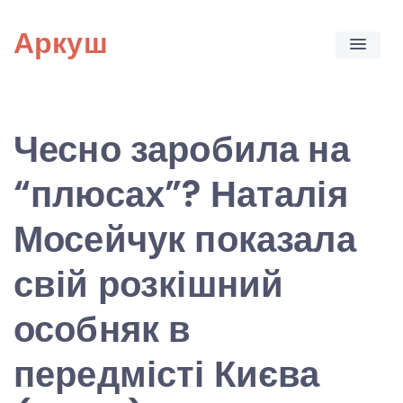
Skip
Аркуш
to
content
Чесно заробила на
“плюсах”? Наталія
Мосейчук показала
свій розкішний
особняк в
передмісті Києва