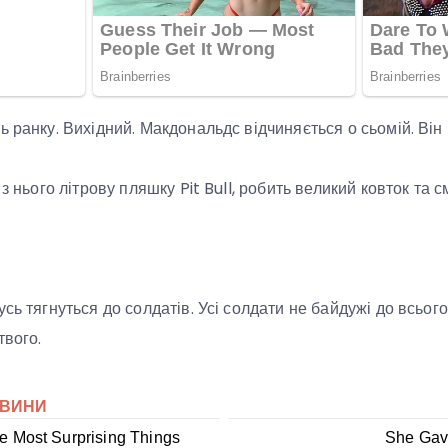
 ранку. Вихідний. Макдональдс відчиняється о сьомій. Він 
 з нього літрову пляшку Pit Bull, робить великий ковток та 
сь тягнуться до солдатів. Усі солдати не байдужі до всьог
твого.