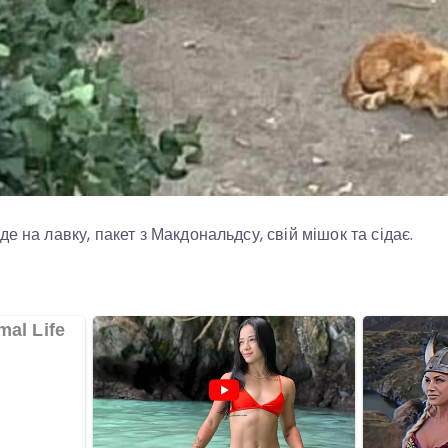
е на лавку, пакет з Макдональдсу, свій мішок та сідає.