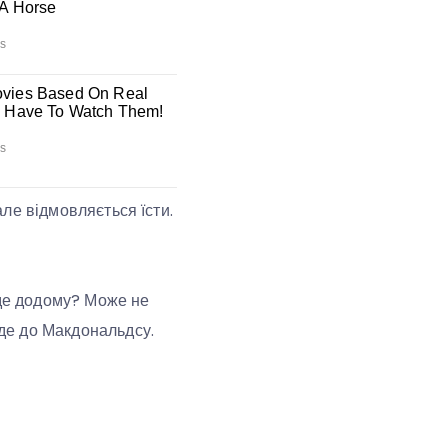
але відмовляється їсти.
йде додому? Може не
йде до Макдональдсу.