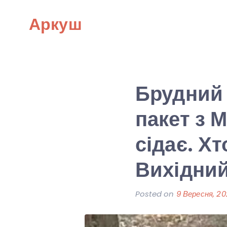
Skip
Аркуш
to
content
Брудний 
пакет з 
сідає. Х
Вихідни
Posted on
9 Вересня, 2