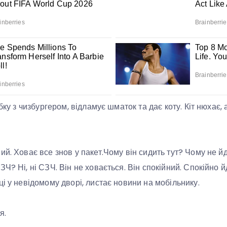
обку з чизбургером, відламує шматок та дає коту. Кіт нюхає, 
ий. Ховає все знов у пакет.Чому він сидить тут? Чому не 
Ч? Ні, ні СЗЧ. Він не ховається. Він спокійний. Спокійно 
ці у невідомому дворі, листає новини на мобільнику.
я.