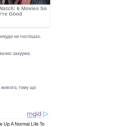
нікуди не поспішає.
смачно закурює.
о живого, тому що