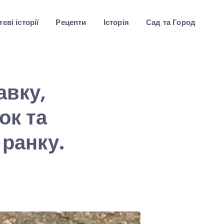
єві історії
Рецепти
Історія
Сад та Город
авку,
ок та
 ранку.