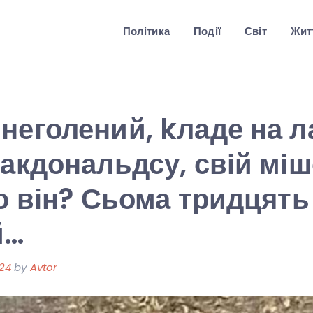
Політика
Події
Світ
Житт
неголений, kладе на л
Макдональдсу, свій міш
то він? Сьома тридцять
й…
024
by
Avtor