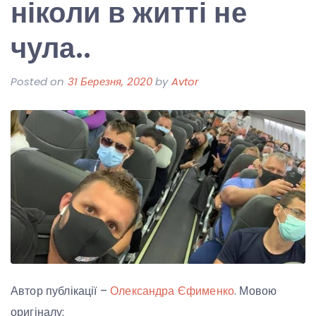
ніколи в житті не
чула..
Posted on
31 Березня, 2020
by
Avtor
Автор публікації –
Олександра Єфименко
. Мовою
оригіналу: