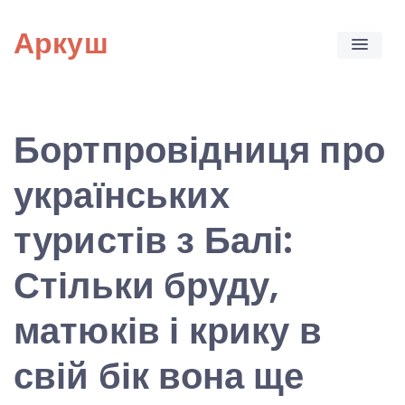
Skip
Аркуш
to
content
Бортпровідниця про
українських
туристів з Балі:
Стільки бруду,
матюків і крику в
свій бік вона ще