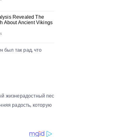
 был так рад, что
амый жизнерадостный пес
нняя радость, которую