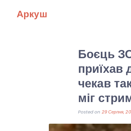
Skip
Аркуш
to
content
Боєць ЗС
приїхав 
чекав так
міг стри
Posted on
29 Серпня, 20