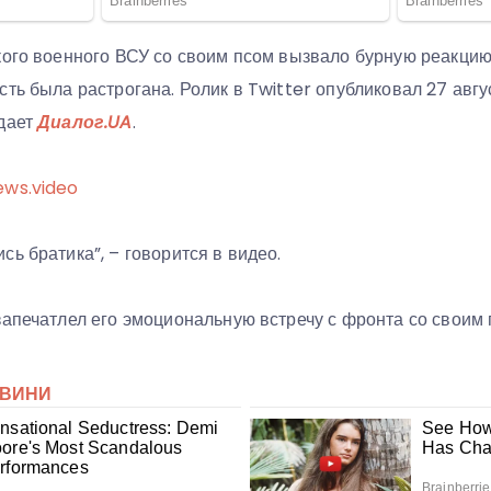
кого военного ВСУ со своим псом вызвало бурную реакцию
ть была растрогана. Ролик в Twitter опубликовал 27 авгу
дает
Диалог.UA
.
ews.video
ь братика”, – говорится в видео.
запечатлел его эмоциональную встречу с фронта со своим