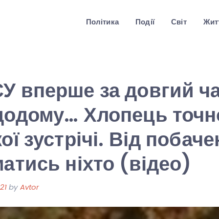
Політика
Події
Світ
Житт
У вперше за довгий ч
додому… Хлопець точн
ої зустрічі. Від побаче
матись ніхто (відео)
21
by
Avtor