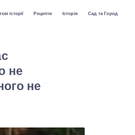
єві історії
Рецепти
Історія
Сад та Город
ас
о не
ного не