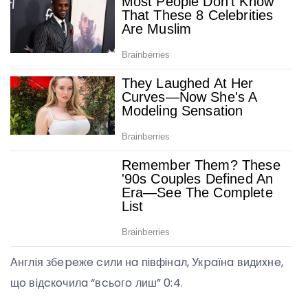
Англiя збepeжe cили нa пiвфiнaл, Укpaїнa видиxнe,
щo вiдcкoчилa “вcьoгo лиш” 0:4.