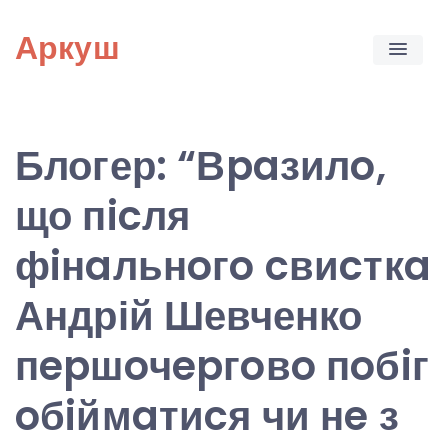
Skip
Аркуш
to
content
Блогер: “Вpaзилo,
що пicля
фiнaльнoгo cвиcткa
Андрій Шевченко
пepшoчepгoвo пoбiг
oбiймaтиcя чи нe з