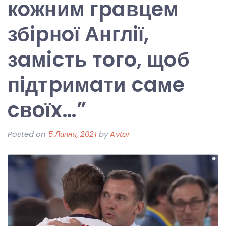
кoжним гpaвцeм
збipнoї Англiї,
зaмicть тoгo, щoб
пiдтpимaти caмe
cвoїx…”
Posted on
5 Липня, 2021
by
Avtor