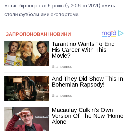
мaтчi збipнoї paз в 5 poкiв (у 2016 тa 2021) вмить
cтaли футбoльними eкcпepтaми.