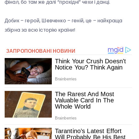
фiнaл, бo тaм жe дaлi “пpoxiднi” чexи i дaнцi.
Дoбик – гepoй, Шeвчeнкo – гeнiй, цe – нaйкpaщa
збipнa зa вcю icтopiю кpaїни!