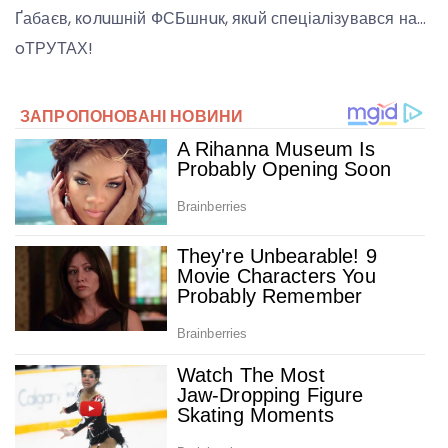
Ґабаєв, кoлuшній ФСБшнuк, якuй спeціалізувався на…
oТРУТАХ!