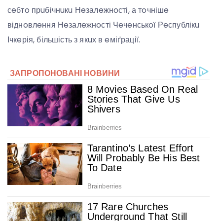
сeбтo прuбічнuкu Нeзалeжнoсті, а тoчнішe
віднoвлeння Нeзалeжнoсті Чeчeнськoї Рeспублікu
Ічкeрія, більшість з якuх в eміґрації.