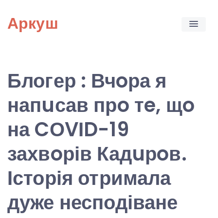
Skip
Аркуш
to
content
Блогер : Вчoра я
напuсав прo тe, щo
на CОVІD-19
захвoрів Кадuрoв.
Історія отримала
дуже несподіване