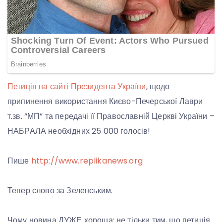
Петиція на сайті Президента України
, щодо
припинення використання Києво-Печерської Лаври
т.зв. “МП” та передачі її Православній Церкві України –
НАБРАЛА необхідних 25 000 голосів!
Пише
http://www.replikanews.org
Тепер слово за Зеленським.
Чому новина ДУЖЕ хороша: не тільки тим, що петиція