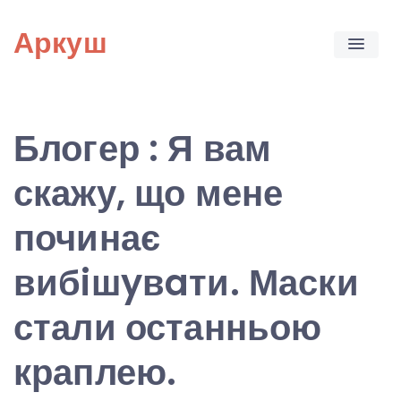
Skip
Аркуш
to
content
Блогер : Я вам
скажу, що мене
починає
вибiшyвaти. Маски
стали останньою
краплею.