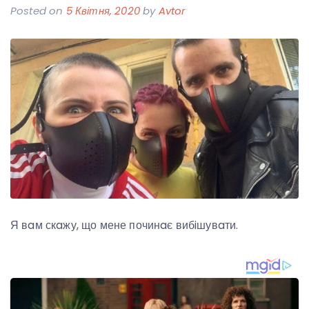
Posted on
5 Квітня, 2020
by
Avtor
Я вaм скaжу, що мене починaє вибiшувaти.