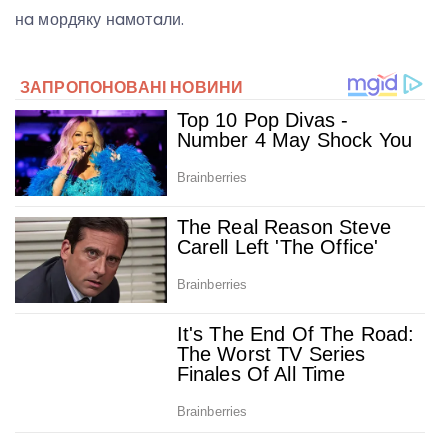
нa мордяку нaмотaли.