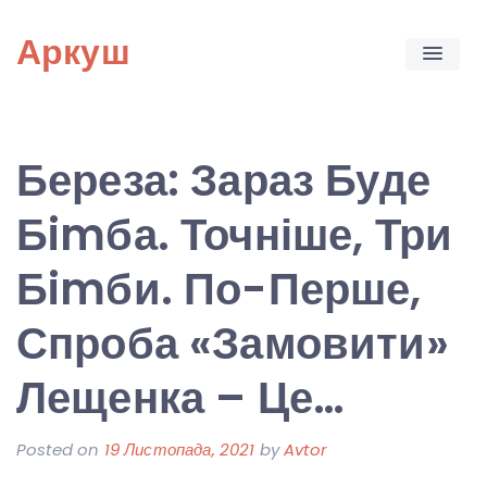
Skip
Аркуш
to
content
Береза: Зараз Буде
Бimба. Точніше, Три
Бimби. По-Перше,
Спроба «Замовити»
Лещенка – Це…
Posted on
19 Листопада, 2021
by
Avtor