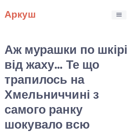
Skip
Аркуш
to
content
Аж мурашки по шкірі
від жаху… Те що
трапилось на
Хмельниччині з
самого ранку
шокувало всю