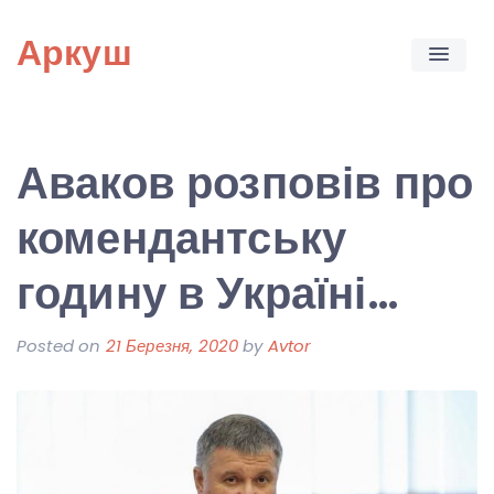
Skip
Аркуш
to
content
Аваков розповів про
комендантську
годину в Україні…
Posted on
21 Березня, 2020
by
Avtor