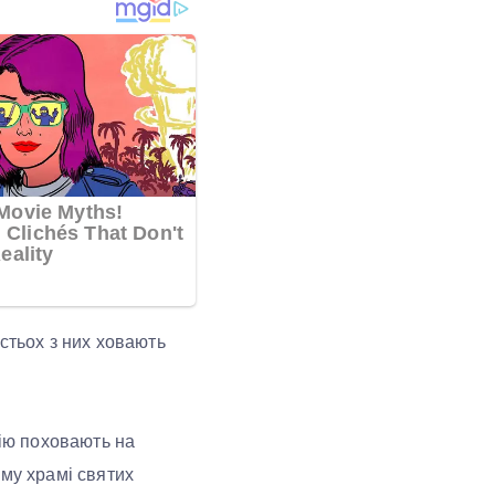
стьох з них ховають
лію поховають на
ому храмі святих