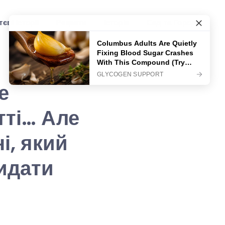
єві історії
Рецепти
Історія
Сад та Город
е
тті… Але
і, який
идати