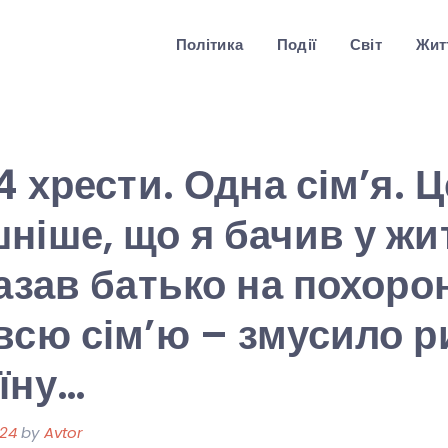
Політика
Події
Світ
Житт
4 хрести. Одна сім’я. Ц
ніше, що я бачив у жи
азав батько на похорон
всю сім’ю – змусило р
їну…
024
by
Avtor