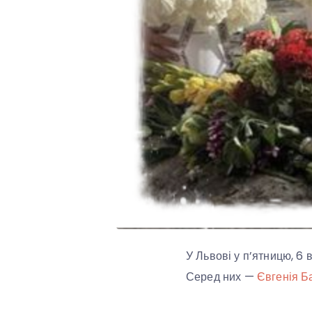
У Львові у п’ятницю, 6 
Серед них —
Євгенія Б