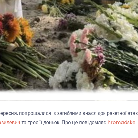
вересня, попрощалися із загиблими внаслідок ракетної атак
азилевич
та троє її доньок. Про це повідомляє
hromadske
.