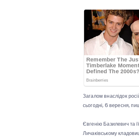
Загалом внаслідок росі
сьогодні, 6 вересня, пи
Євгенію Базилевич та ї
Личаківському кладовищ