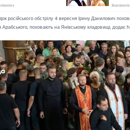
док російського обстрілу 4 вересня Ірину Данилович похо
я Арабського, поховають на Янівському кладовищі, додає