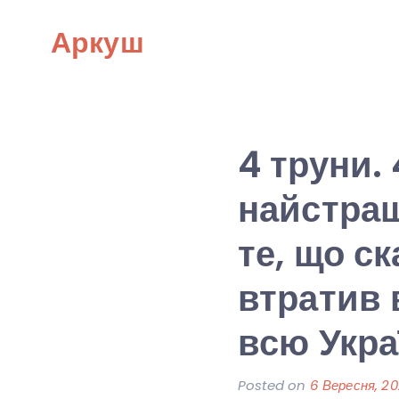
Skip
Аркуш
to
content
4 труни. 
найстраш
те, що ск
втратив 
всю Укра
Posted on
6 Вересня, 2