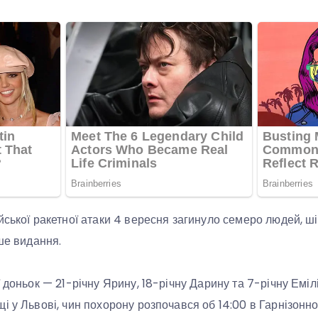
йської ракетної атаки 4 вересня загинуло семеро людей, ші
ше видання.
ї доньок — 21-річну Ярину, 18-річну Дарину та 7-річну Емі
і у Львові, чин похорону розпочався об 14:00 в Гарнізонн