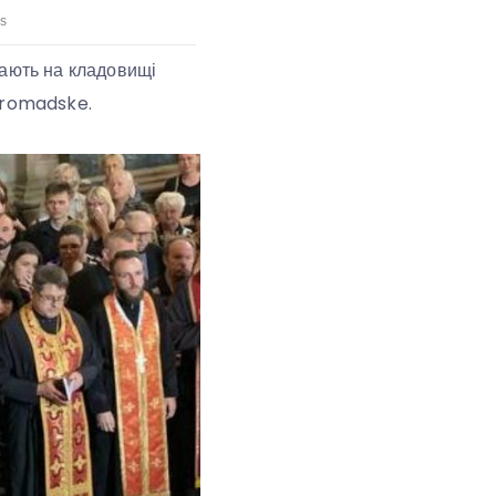
вають на кладовищі
 hromadske.