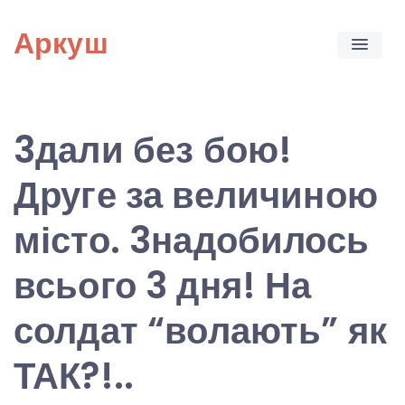
Skip
Аркуш
to
content
3дали без бою!
Друге за величиною
місто. 3надобилось
всього 3 дня! На
солдат “волають” як
ТАК?!..