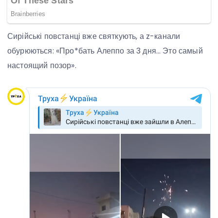
Сирійські повстанці вже святкують, а z-канали
обурюються: «Про*бать Алеппо за 3 дня… Это самый
настоящий позор».