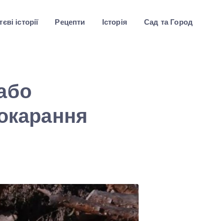
єві історії
Рецепти
Історія
Сад та Город
або
покарання