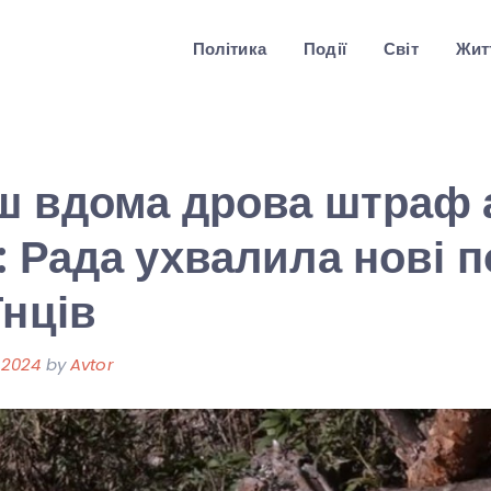
Політика
Події
Світ
Житт
ш вдома дрова штраф 
: Рада ухвалила нові 
їнців
 2024
by
Avtor