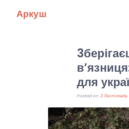
Skip
Аркуш
to
content
3берігає
в’язниця
для укра
Posted on
3 Листопада,