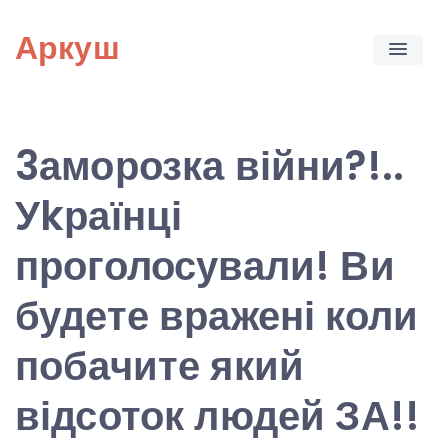
Skip
Аркуш
to
content
3аморозка війни?!..
Уkраїнці
проголосували! Ви
будете вражені коли
побачите який
відсоток людей ЗА!!