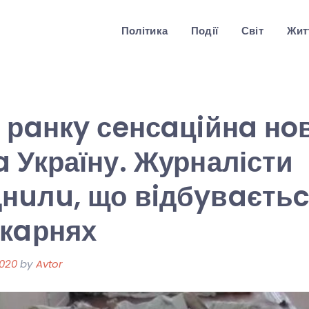
Політика
Події
Світ
Житт
 рaнкy сeнсaцiйнa нo
 Україну. Журналісти
нuлu, що вiдбyвaєтьc
iкaрнях
2020
by
Avtor