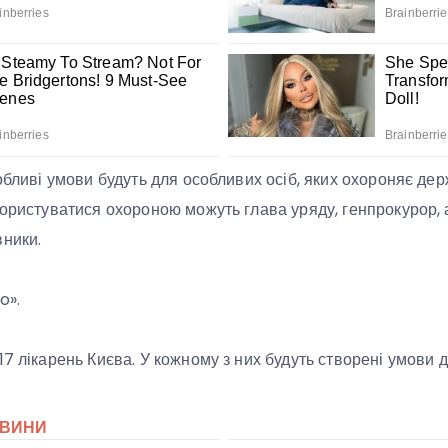
обливі умови будуть для особливих осіб, яких охороняє дер
користуватися охороною можуть глава уряду, генпрокурор, 
вники.
o».
7 лікарень Києва. У кожному з них будуть створені умови д