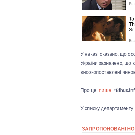
У наказі сказано, що ос
України зазначено, що 
високопоставлені чино
Про це
пише
«Bihus.inf
У списку департаменту 1