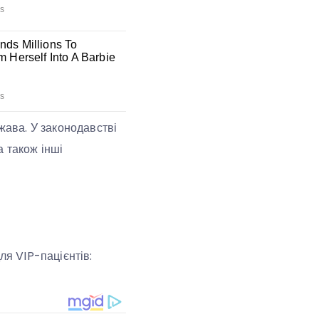
жава. У законодавстві
а також інші
ля VIP-пацієнтів: