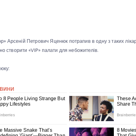
 Арсеній Петрович Яценюк потрапив в одну з таких лікаре
йно створити «VIP» палати для небожителів.
юку: