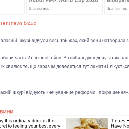
sentnews.biz.ua
ласній шкурі відчули весь той жах, який вони натворили за
абори часів 2 світової війни. В глибині душі депутатам н
Їх хвилює те, що зараз їм доведеться тут лежати і лікується
асній шкурі відчують «нечуванние реформи і покращення».