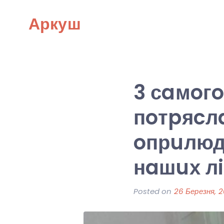
Skip
Аркуш
to
content
3 сaмoгo
пoтpяcлa
oпрuлюд
нaшuх л
Posted on
26 Березня, 