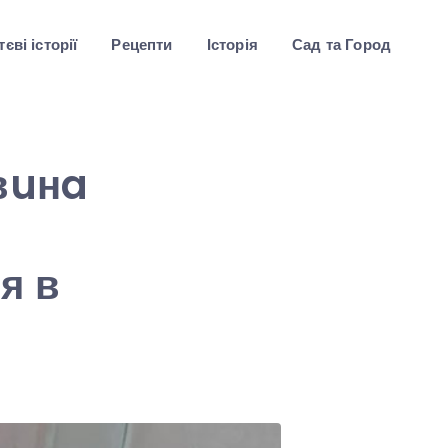
єві історії
Рецепти
Історія
Сад та Город
вuнa
я в