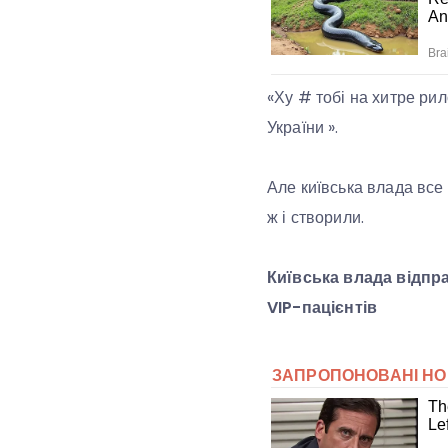
«Ху # тобі на хитре ри
України ».
Але київська влада все 
ж і створили.
Київська влада відпр
VIP-пацієнтів