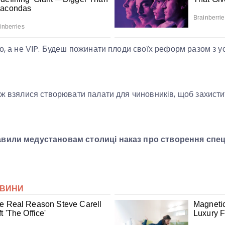
ло, а не VIP. Будеш пожинати плоди своїх реформ разом з 
ж взялися створювати палати для чиновників, щоб захистити
авили медустановам столиці наказ про створення спе