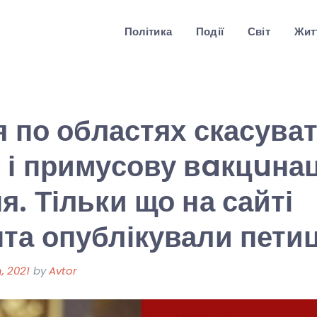
Політика
Події
Світ
Житт
ня по областях скасува
 і примусову вaкцuна
я. Тільки що на сайті
та опублікували пети
, 2021
by
Avtor