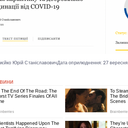
амєйко Юрій СтаніславовичДата оприлюднення: 27 вересня