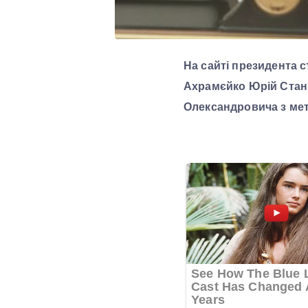
На сайті президента 
Ахрамєйко Юрій Стан
Олександровича з мет