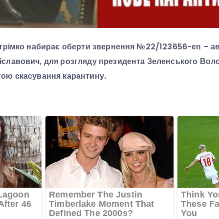
стрімко набирає оберти звернення №22/123656-еп – авт
іславович, для розгляду президента Зеленського Во
ою скасування карантину.