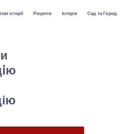
єві історії
Рецепти
Історія
Сад та Город
ти
цiю
цію