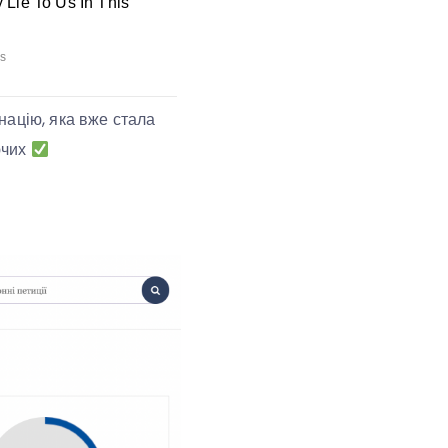
націю, яка вже стала
ючих