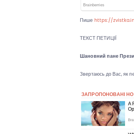
Пише
https://zvistka.i
ТЕКСТ ПЕТИЦІЇ
Шановний пане През
Звертаюсь до Вас, як пе