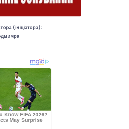
ора (ініціатора):
лодмимра