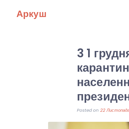
Skip
Аркуш
to
content
3 1 груд
карантин
населенн
президен
Posted on
22 Листопада