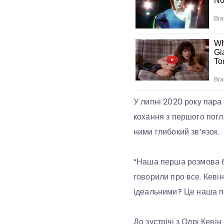
У липні 2020 року пара 
кохання з першого погля
ними глибокий зв’язок.
“Наша перша розмова бу
говорили про все. Кеві
ідеальними? Це наша по
До зустрічі з Одрі Кевін