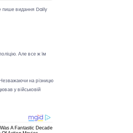
е пише видання Daily
поліцію. Але все ж їм
. Незважаючи на різницю
цював у військовій