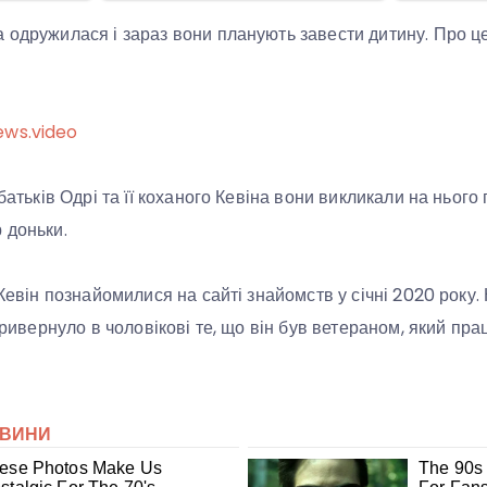
 одружилася і зараз вони планують завести дитину. Про ц
ews.video
 батьків Одрі та її коханого Кевіна вони викликали на нього 
 доньки.
 Кевін познайомилися на сайті знайомств у січні 2020 року
 привернуло в чоловікові те, що він був ветераном, який пра