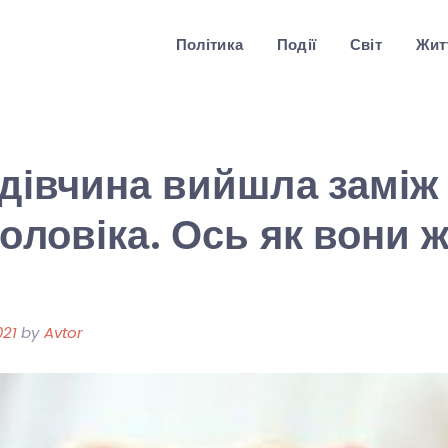
Політика
Події
Світ
Житт
 дівчина вийшла заміж 
чоловіка. Ось як вони 
021
by
Avtor