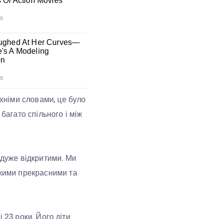
їхніми словами, це було
багато спільного і між
 дуже відкритими. Ми
акими прекрасними та
і 23 роки. Його діти