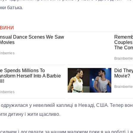
ки батька.
а одружилася у невеликій каплиці в Неваді, США. Тепер во
ити дитину і жити щасливо.
-сиднем і доглядати за нашим малюком поки я на роботі, і 