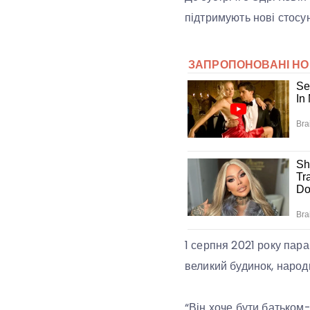
підтримують нові стосун
1 серпня 2021 року пар
великий будинок, народ
“Він хоче бути батьком