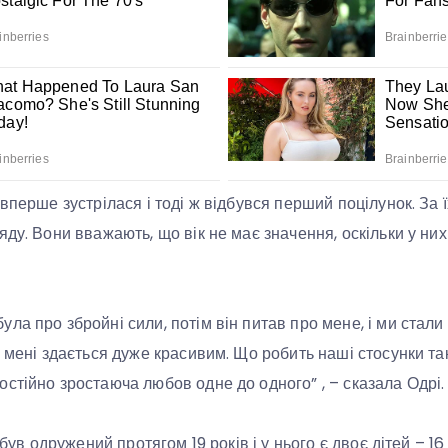
вперше зустрілася і тоді ж відбувся перший поцілунок. За 
ду. Вони вважають, що вік не має значення, оскільки у них 
ла про збройні сили, потім він питав про мене, і ми стали
н мені здається дуже красивим. Що робить наші стосунки т
стійно зростаюча любов одне до одного” , – сказала Одрі.
 був одружений протягом 19 років і у нього є двоє дітей – 16 