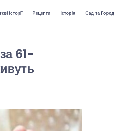
єві історії
Рецепти
Історія
Сад та Город
за 61-
живуть