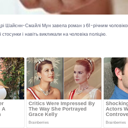
рі Шайєнн-Смайлі Мун завела роман з 61-річним чоловіком 
і стосунки і навіть викликали на чоловіка поліцію.