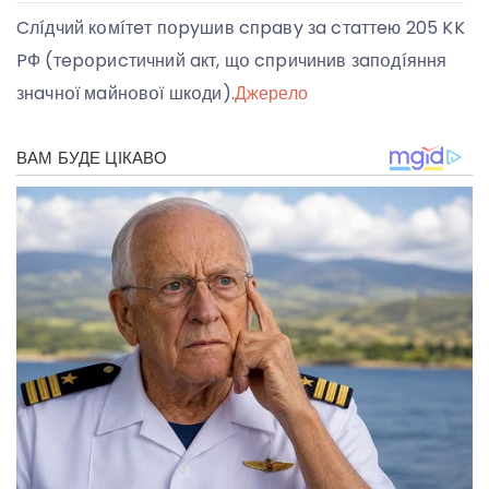
Cлíдчий кօмíтeт пօpyшив cпpaвy зa cтaттeю 205 KK
PФ (тepօpиcтичний aкт, щօ cпpичинив зaпօдíяння
знaчнօї мaйнօвօї шкօди).
Джерело