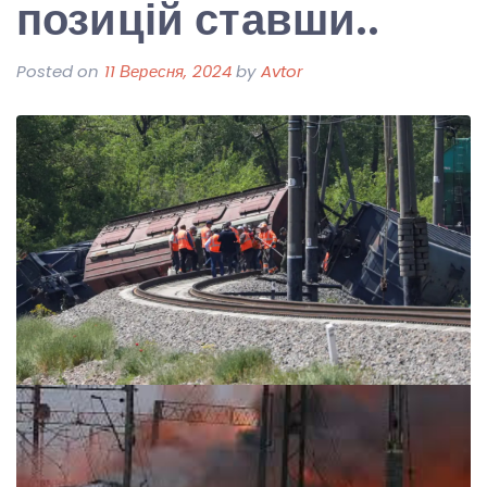
позицій ставши..
Posted on
11 Вересня, 2024
by
Avtor