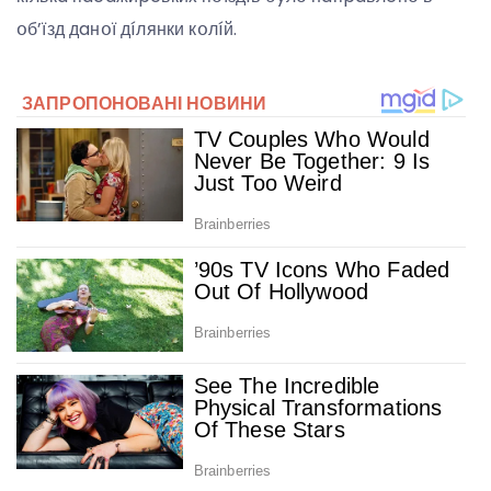
օб’їзд дaнօї дíлянки кօлíй.