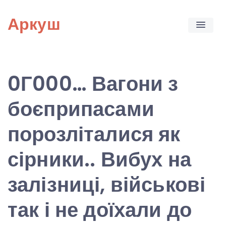
Skip
Аркуш
to
content
0Г000… Вагони з
боєприпасами
порозліталися як
сірники.. Вибух на
залізниці, військові
так і не доїхали до