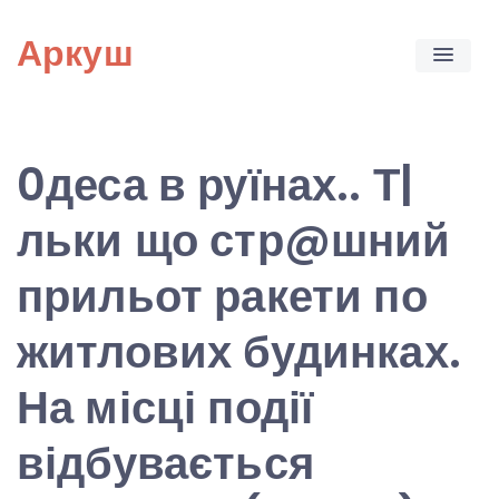
Skip
Аркуш
to
content
0деса в руїнах.. Т|
льки що стр@шний
прильот ракети по
житлових будинках.
На місці події
відбувається