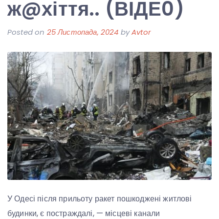
ж@хіття.. (ВІДЕ0)
Posted on
25 Листопада, 2024
by
Avtor
У Одесі після прильоту ракет пошкоджені житлові
будинки, є постраждалі, — місцеві канали