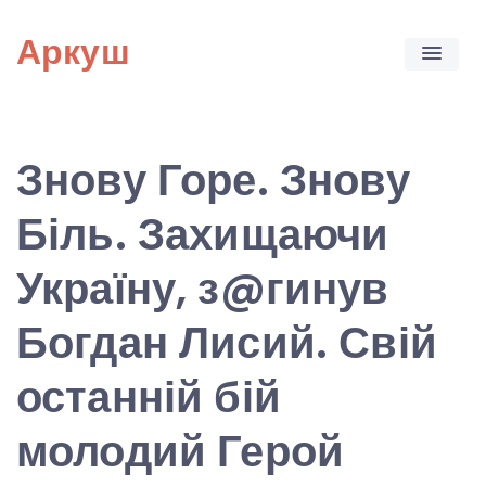
Skip
Аркуш
to
content
Знову Горе. Знову
Біль. Захищаючи
Україну, з@гинув
Богдан Лисий. Свій
останній бій
молодий Герой